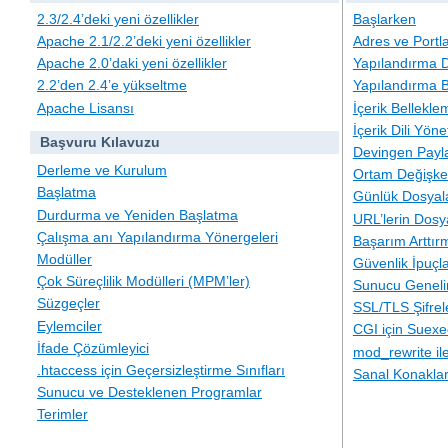
2.3/2.4’deki yeni özellikler
Başlarken
Apache 2.1/2.2’deki yeni özellikler
Adres ve Portl
Apache 2.0’daki yeni özellikler
Yapılandırma D
2.2’den 2.4’e yükseltme
Yapılandırma B
Apache Lisansı
İçerik Bellekle
İçerik Dili Yöne
Başvuru Kılavuzu
Devingen Payla
Derleme ve Kurulum
Ortam Değişken
Başlatma
Günlük Dosyal
Durdurma ve Yeniden Başlatma
URL’lerin Dosy
Çalışma anı Yapılandırma Yönergeleri
Başarım Arttır
Modüller
Güvenlik İpuçla
Çok Süreçlilik Modülleri (MPM’ler)
Sunucu Geneli
Süzgeçler
SSL/TLS Şifre
Eylemciler
CGI için Suexe
İfade Çözümleyici
mod_rewrite i
.htaccess için Geçersizleştirme Sınıfları
Sanal Konakla
Sunucu ve Desteklenen Programlar
Terimler