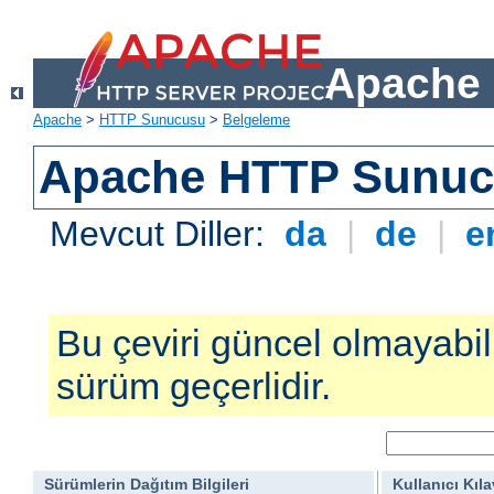
Apache 
Apache
>
HTTP Sunucusu
>
Belgeleme
Apache HTTP Sunucu
Mevcut Diller:
da
|
de
|
e
Bu çeviri güncel olmayabilir
sürüm geçerlidir.
Sürümlerin Dağıtım Bilgileri
Kullanıcı Kıl