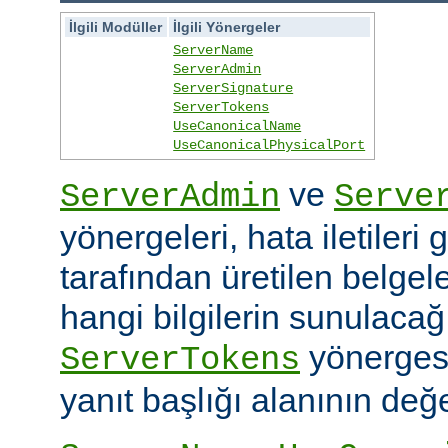
İlgili Modüller
İlgili Yönergeler
ServerName
ServerAdmin
ServerSignature
ServerTokens
UseCanonicalName
UseCanonicalPhysicalPort
ve
ServerAdmin
Serve
yönergeleri, hata iletileri
tarafından üretilen belgele
hangi bilgilerin sunulacağın
yönerges
ServerTokens
yanıt başlığı alanının değer