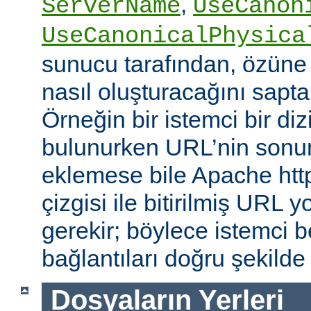
,
ServerName
UseCanon
UseCanonicalPhysica
sunucu tarafından, özüne 
nasıl oluşturacağını saptam
Örneğin bir istemci bir diz
bulunurken URL’nin sonun
eklemese bile Apache http
çizgisi ile bitirilmiş URL
gerekir; böylece istemci b
bağlantıları doğru şekilde
Dosyaların Yerleri