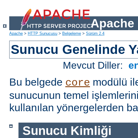
Apache 
Apache
>
HTTP Sunucusu
>
Belgeleme
>
Sürüm 2.4
Sunucu Genelinde Y
Mevcut Diller:
e
Bu belgede
modülü il
core
sunucunun temel işlemlerin
kullanılan yönergelerden baz
Sunucu Kimliği