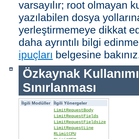
varsayılır; root olmayan ku
yazılabilen dosya yolları
yerleştirmemeye dikkat e
daha ayrıntılı bilgi edinme
ipuçları
belgesine bakınız
Özkaynak Kullanımı
Sınırlanması
İlgili Modüller
İlgili Yönergeler
LimitRequestBody
LimitRequestFields
LimitRequestFieldsize
LimitRequestLine
RLimitCPU