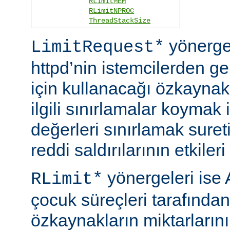
RLimitMEM
RLimitNPROC
ThreadStackSize
yönerge
LimitRequest*
httpd’nin istemcilerden ge
için kullanacağı özkaynakla
ilgili sınırlamalar koymak i
değerleri sınırlamak suret
reddi saldırılarının etkileri 
yönergeleri ise 
RLimit*
çocuk süreçleri tarafından
özkaynakların miktarlarını