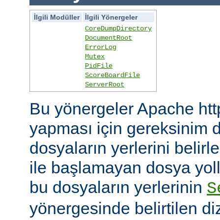
İlgili Modüller
İlgili Yönergeler
CoreDumpDirectory
DocumentRoot
ErrorLog
Mutex
PidFile
ScoreBoardFile
ServerRoot
Bu yönergeler Apache htt
yapması için gereksinim d
dosyaların yerlerini belirler
ile başlamayan dosya yoll
bu dosyaların yerlerinin
S
yönergesinde belirtilen diz