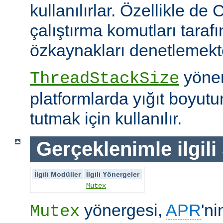
kullanılırlar. Özellikle de 
çalıştırma komutları taraf
özkaynakları denetlemekte 
yöner
ThreadStackSize
platformlarda yığıt boyut
tutmak için kullanılır.
Gerçeklenimle ilgili
İlgili Modüller
İlgili Yönergeler
Mutex
yönergesi,
APR
'ni
Mutex