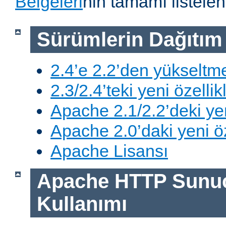
Belgeleri
nin tamamı listelen
Sürümlerin Dağıtım B
2.4’e 2.2’den yükseltm
2.3/2.4’teki yeni özellik
Apache 2.1/2.2’deki yen
Apache 2.0’daki yeni öz
Apache Lisansı
Apache HTTP Sunu
Kullanımı