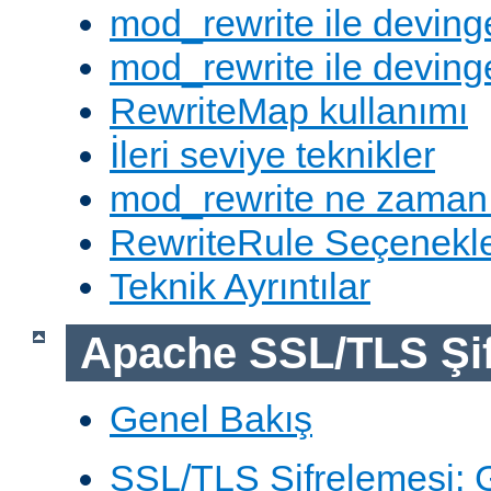
mod_rewrite ile deving
mod_rewrite ile devinge
RewriteMap kullanımı
İleri seviye teknikler
mod_rewrite ne zaman
RewriteRule Seçenekle
Teknik Ayrıntılar
Apache SSL/TLS Şif
Genel Bakış
SSL/TLS Şifrelemesi: G