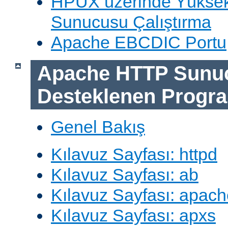
HPUX üzerinde Yüksek
Sunucusu Çalıştırma
Apache EBCDIC Portu
Apache HTTP Sunu
Desteklenen Progra
Genel Bakış
Kılavuz Sayfası: httpd
Kılavuz Sayfası: ab
Kılavuz Sayfası: apach
Kılavuz Sayfası: apxs