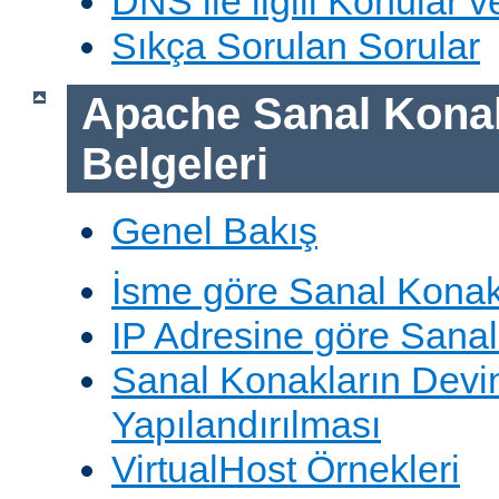
DNS ile ilgili Konular 
Sıkça Sorulan Sorular
Apache Sanal Konak
Belgeleri
Genel Bakış
İsme göre Sanal Konak
IP Adresine göre Sana
Sanal Konakların Devi
Yapılandırılması
VirtualHost Örnekleri