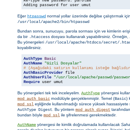
Re-type new password: parolam
Adding password for user umut
Eğer
normal yollar üzerinde değilse çalıştırmak iç
htpasswd
/usr/local/apache2/bin/htpasswd
Bundan sonra, sunucuyu, parola sorması için ve kimlerin erişi
da bir
dosyası kullanarak yapabilirsiniz. Örneğin,
.htaccess
Bu yönergeleri
/usr/local/apache/htdocs/secret/.hta
koyabilirsiniz.
AuthType
Basic
AuthName
"Gizli Dosyalar"
# (Aşağıdaki satırın kullanımı isteğe bağlıdı
AuthBasicProvider
AuthUserFile
"/usr/local/apache/passwd/passwo
Require
 user umut
Bu yönergeleri tek tek inceleyelim.
yönergesi kullan
AuthType
modülüyle gerçeklenmiştir. Temel (
)
mod_auth_basic
Basic
eşliğinde kullanılmadığı sürece yüksek hassasiyete s
mod_ssl
. Bu yöntem
tarafından
AuthType Digest
mod_auth_digest
bundan böyle
ile şifrelenmesi gerekmektedir.
mod_ssl
yönergesi ile kimlik doğrulamada kullanılacak
Sah
AuthName
parola diyalog kutusunun bir parçası olarak sunar. İkincisi, beli