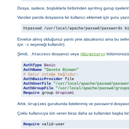
Dosya, sadece, boşluklarla birbirinden ayrılmış gurup üyelerini
Varolan parola dosyasına bir kullanıcı eklemek için şunu yazı
htpasswd /usr/local/apache/passwd/passwords b
Evvelce almış olduğunuz yanıtı yine alacaksınız ama bu sefer 
için
seçeneği kullanılır).
-c
Şimdi,
dosyanızı veya
bölümünüzü a
.htaccess
<Directory>
AuthType
Basic
AuthName
"Davete Binaen"
# Satır isteğe bağlıdır:
AuthBasicProvider
AuthUserFile
"/usr/local/apache/passwd/passwo
AuthGroupFile
"/usr/local/apache/passwd/group
Require
 group 
Grupismi
Artık,
gurubunda listelenmiş ve
dosyasınd
Grupismi
password
Çoklu kullanıcıya izin veren biraz daha az kullanılan başka bi
Require
 valid-user