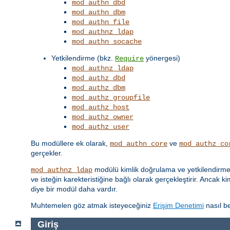
mod_authn_dbd
mod_authn_dbm
mod_authn_file
mod_authnz_ldap
mod_authn_socache
Yetkilendirme (bkz.
yönergesi)
Require
mod_authnz_ldap
mod_authz_dbd
mod_authz_dbm
mod_authz_groupfile
mod_authz_host
mod_authz_owner
mod_authz_user
Bu modüllere ek olarak,
ve
mod_authn_core
mod_authz_co
gerçekler.
modülü kimlik doğrulama ve yetkilendirme iş
mod_authnz_ldap
ve isteğin karekteristiğine bağlı olarak gerçekleştirir. Ancak k
diye bir modül daha vardır.
Muhtemelen göz atmak isteyeceğiniz
Erişim Denetimi
nasıl be
Giriş