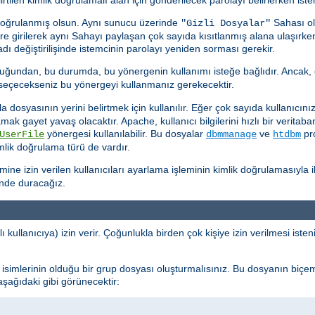
doğrulanmış olsun. Aynı sunucu üzerinde
Sahası ol
"Gizli Dosyalar"
kere girilerek aynı Sahayı paylaşan çok sayıda kısıtlanmış alana ulaşırk
ı değiştirilişinde istemcinin parolayı yeniden sorması gerekir.
uğundan, bu durumda, bu yönergenin kullanımı isteğe bağlıdır. Ancak, 
k seçecekseniz bu yönergeyi kullanmanız gerekecektir.
dosyasının yerini belirtmek için kullanılır. Eğer çok sayıda kullanıcınız 
ramak gayet yavaş olacaktır. Apache, kullanıcı bilgilerini hızlı bir verit
yönergesi kullanılabilir. Bu dosyalar
ve
pro
UserFile
dbmmanage
htdbm
imlik doğrulama türü de vardır.
e izin verilen kullanıcıları ayarlama işleminin kimlik doğrulamasıyla ilg
inde duracağız.
ı kullanıcıya) izin verir. Çoğunlukla birden çok kişiye izin verilmesi ist
cı isimlerinin olduğu bir grup dosyası oluşturmalısınız. Bu dosyanın biçe
 aşağıdaki gibi görünecektir: