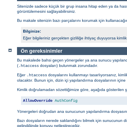
Sitenizde sadece küçük bir grup insana hitap eden ya da hassas 
görüntülemesini sağlayabilirsiniz.
Bu makale sitenizin bazı parçalarını korumak için kullanacağını
Bilginize:
Eğer bilgileriniz gerçekten gizliliğe ihtiyaç duyuyorsa kim
Ön gereksinimler
Bu makalede bahsi geçen yönergeler ya ana sunucu yapıland
(
dosyaları) bulunmak zorundadır.
.htaccess
Eğer
dosyalarını kullanmayı tasarlıyorsanız, kiml
.htaccess
olacaktır. Bunun için, dizin içi yapılandırma dosyalarının içi
Kimlik doğrulamadan sözettiğimize göre, aşağıda gösterilen ş
AllowOverride
AuthConfig
Yönergeleri doğrudan ana sunucunun yapılandırma dosyasına
Bazı dosyaların nerede saklandığını bilmek için sunucunun diz
gelindiğinde konuyu netleştireceğiz.