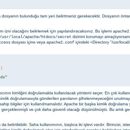
in dosyanın bulunduğu tam yeri belirtmeniz gerekecektir. Dosyanın öntan
m izni olacağını belirlemek için yapılandıracaksınız. Bu işlemi
apache2
dizinini korumayı amaçlıyorsanız
/usr/local/apache/htdocs/secret
dosyası içine veya
içindeki <Directory "/usr/loc
ccess
apache2.conf
r)
rds"
ıcının kimliğini doğrulamakta kullanılacak yöntemi seçer. En çok kulla
 kimlik doğrulamasıyla gönderilen parolanın şifrelenmeyeceğini unutma
ahip bilgiler için kullanılmamalıdır. Apache bir başka kimlik doğrulama
 gerçeklenmişti ve çok daha güvenli olacağı düşünülmüştü. Bu artık geçer
a
da belirtilebilir. Saha kullanımının, başlıca iki işlevi vardır. Birincisi, ist
rtilen kimlik doğrulamalı alan için gönderilecek parolayı belirlerken istem