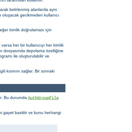
arak belirlenmiş alanlarda aynı
en oluşacak gecikmeden kullanıcı
eğer kimlik doğrulaması için
varsa her bir kullanıcıyı her kimlik
abanı dosyasında depolama özelliğine
gramı ile oluşturulabilir ve
ili kısmını sağlar. Bir sonraki
enir. Bu durumda
AuthGroupFile
mi gayet basittir ve bunu herhangi