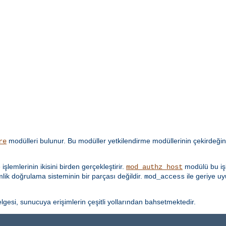
modülleri bulunur. Bu modüller yetkilendirme modüllerinin çekirdeğin
re
lemlerinin ikisini birden gerçekleştirir.
modülü bu işl
mod_authz_host
imlik doğrulama sisteminin bir parçası değildir.
ile geriye u
mod_access
lgesi, sunucuya erişimlerin çeşitli yollarından bahsetmektedir.