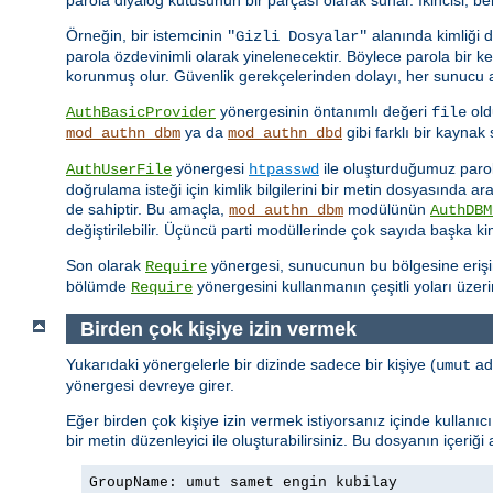
Örneğin, bir istemcinin
alanında kimliği 
"Gizli Dosyalar"
parola özdevinimli olarak yinelenecektir. Böylece parola bir 
korunmuş olur. Güvenlik gerekçelerinden dolayı, her sunucu ad
yönergesinin öntanımlı değeri
old
AuthBasicProvider
file
ya da
gibi farklı bir kayna
mod_authn_dbm
mod_authn_dbd
yönergesi
ile oluşturduğumuz parola 
AuthUserFile
htpasswd
doğrulama isteği için kimlik bilgilerini bir metin dosyasında a
de sahiptir. Bu amaçla,
modülünün
mod_authn_dbm
AuthDBM
değiştirilebilir. Üçüncü parti modüllerinde çok sayıda başka k
Son olarak
yönergesi, sunucunun bu bölgesine erişimin
Require
bölümde
yönergesini kullanmanın çeşitli yoları üzer
Require
Birden çok kişiye izin vermek
Yukarıdaki yönergelerle bir dizinde sadece bir kişiye (
adl
umut
yönergesi devreye girer.
Eğer birden çok kişiye izin vermek istiyorsanız içinde kullanı
bir metin düzenleyici ile oluşturabilirsiniz. Bu dosyanın içeriği
GroupName: umut samet engin kubilay