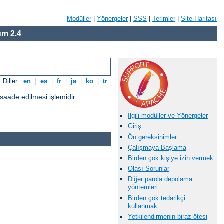
Modüller
|
Yönergeler
|
SSS
|
Terimler
|
Site Haritası
m 2.4
 Diller:
en
|
es
|
fr
|
ja
|
ko
|
tr
üsaade edilmesi işlemidir.
İlgili modüller ve Yönergeler
Giriş
Ön gereksinimler
Çalışmaya Başlama
Birden çok kişiye izin vermek
Olası Sorunlar
Diğer parola depolama
yöntemleri
Birden çok tedarikçi
kullanmak
Yetkilendirmenin biraz ötesi