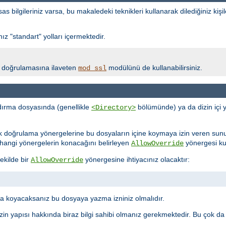
bilgileriniz varsa, bu makaledeki teknikleri kullanarak dilediğiniz kişil
z "standart" yolları içermektedir.
lik doğrulamasına ilaveten
modülünü de kullanabilirsiniz.
mod_ssl
ırma dosyasında (genellikle
bölümünde) ya da dizin içi 
<Directory>
ik doğrulama yönergelerine bu dosyaların içine koymaya izin veren sun
ne hangi yönergelerin konacağını belirleyen
yönergesi kull
AllowOverride
ekilde bir
yönergesine ihtiyacınız olacaktır:
AllowOverride
 koyacaksanız bu dosyaya yazma izniniz olmalıdır.
in yapısı hakkında biraz bilgi sahibi olmanız gerekmektedir. Bu çok da