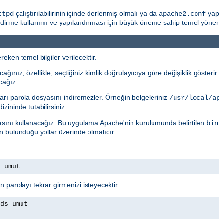
çalıştırılabilirinin içinde derlenmiş olmalı ya da
yapı
ttpd
apache2.conf
rme kullanımı ve yapılandırması için büyük öneme sahip temel yönergele
eken temel bilgiler verilecektir.
ağınız, özellikle, seçtiğiniz kimlik doğrulayıcıya göre değişiklik gösteri
cağız.
arı parola dosyasını indiremezler. Örneğin belgeleriniz
/usr/local/a
izininde tutabilirsiniz.
ını kullanacağız. Bu uygulama Apache'nin kurulumunda belirtilen
bin
ın bulunduğu yollar üzerinde olmalıdır.
s umut
n parolayı tekrar girmenizi isteyecektir:
rds umut