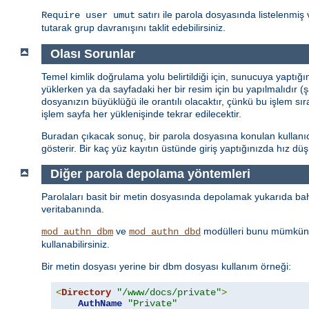
satırı ile parola dosyasında listelenmiş 
Require user umut
tutarak grup davranışını taklit edebilirsiniz.
Olası Sorunlar
Temel kimlik doğrulama yolu belirtildiği için, sunucuya yaptığ
yüklerken ya da sayfadaki her bir resim için bu yapılmalıdır (
dosyanızın büyüklüğü ile orantılı olacaktır, çünkü bu işlem sı
işlem sayfa her yüklenişinde tekrar edilecektir.
Buradan çıkacak sonuç, bir parola dosyasına konulan kullanıcı 
gösterir. Bir kaç yüz kayıtın üstünde giriş yaptığınızda hız d
Diğer parola depolama yöntemleri
Parolaları basit bir metin dosyasında depolamak yukarıda bahs
veritabanında.
ve
modülleri bunu mümkün 
mod_authn_dbm
mod_authn_dbd
kullanabilirsiniz.
Bir metin dosyası yerine bir dbm dosyası kullanım örneği:
<
Directory
"/www/docs/private"
>
AuthName
"Private"