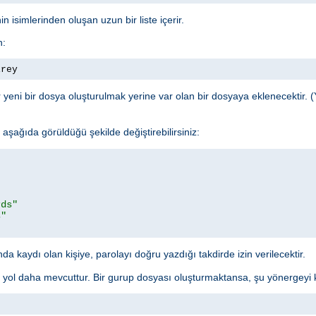
n isimlerinden oluşan uzun bir liste içerir.
n:
irey
yeni bir dosya oluşturulmak yerine var olan bir dosyaya eklenecektir. (
şağıda görüldüğü şekilde değiştirebilirsiniz:
rds"
s"
a kaydı olan kişiye, parolayı doğru yazdığı takdirde izin verilecektir.
r yol daha mevcuttur. Bir gurup dosyası oluşturmaktansa, şu yönergeyi ku