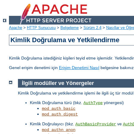
Apache
>
HTTP Sunucusu
>
Belgeleme
>
Sürüm 2.4
>
Nasıllar ve Öğret
Kimlik Doğrulama ve Yetkilendirme
Kimlik Doğrulama istediğiniz kişileri teyid etme işlemidir. Yetkilen
Genel erişim denetimi için
Erişim Denetimi Nasıl
belgesine bakınız
İlgili modüller ve Yönergeler
Kimlik Doğrulama ve yetkilendirme işlemi ile ilgili üç tür modü
Kimlik Doğrulama türü (bkz.
yönergesi)
AuthType
mod_auth_basic
mod_auth_digest
Kimlik Doğrulayıcı (bkz.
ve
AuthBasicProvider
Auth
mod_authn_anon