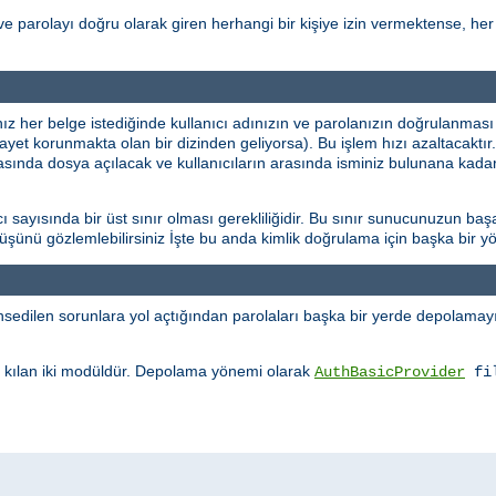
ve parolayı doğru olarak giren herhangi bir kişiye izin vermektense, her 
ınız her belge istediğinde kullanıcı adınızın ve parolanızın doğrulanması
şayet korunmakta olan bir dizinden geliyorsa). Bu işlem hızı azaltacaktı
rasında dosya açılacak ve kullanıcıların arasında isminiz bulunana kadar
sayısında bir üst sınır olması gerekliliğidir. Bu sınır sunucunuzun başa
üşüşünü gözlemlebilirsiniz İşte bu anda kimlik doğrulama için başka bir
edilen sorunlara yol açtığından parolaları başka bir yerde depolamayı 
kılan iki modüldür. Depolama yönemi olarak
AuthBasicProvider
fi