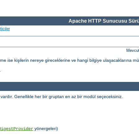
Apache HTTP Sunucusu Sürü
iciler
Mevcut
dirme ise kişilerin nereye gireceklerine ve hangi bilgiye ulaşacaklarına m
.
l vardır. Genellikle her bir gruptan en az bir modül seçeceksiniz.
yönergeleri)
DigestProvider