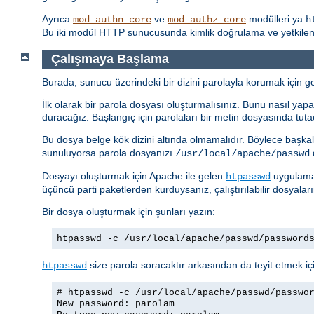
Ayrıca
ve
modülleri ya
mod_authn_core
mod_authz_core
h
Bu iki modül HTTP sunucusunda kimlik doğrulama ve yetkilendi
Çalışmaya Başlama
Burada, sunucu üzerindeki bir dizini parolayla korumak için ger
İlk olarak bir parola dosyası oluşturmalısınız. Bunu nasıl yapac
duracağız. Başlangıç için parolaları bir metin dosyasında tuta
Bu dosya belge kök dizini altında olmamalıdır. Böylece başkal
sunuluyorsa parola dosyanızı
d
/usr/local/apache/passwd
Dosyayı oluşturmak için Apache ile gelen
uygulamas
htpasswd
üçüncü parti paketlerden kurduysanız, çalıştırılabilir dosyalar
Bir dosya oluşturmak için şunları yazın:
htpasswd -c /usr/local/apache/passwd/password
size parola soracaktır arkasından da teyit etmek içi
htpasswd
# htpasswd -c /usr/local/apache/passwd/passwo
New password: parolam