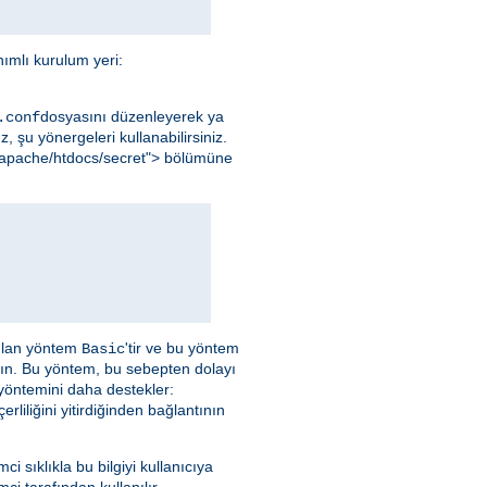
ımlı kurulum yeri:
dosyasını düzenleyerek ya
.conf
, şu yönergeleri kullanabilirsiniz.
al/apache/htdocs/secret"> bölümüne
nılan yöntem
'tir ve bu yöntem
Basic
yın. Bu yöntem, bu sebepten dolayı
 yöntemini daha destekler:
liliğini yitirdiğinden bağlantının
emci sıklıkla bu bilgiyi kullanıcıya
ci tarafından kullanılır.