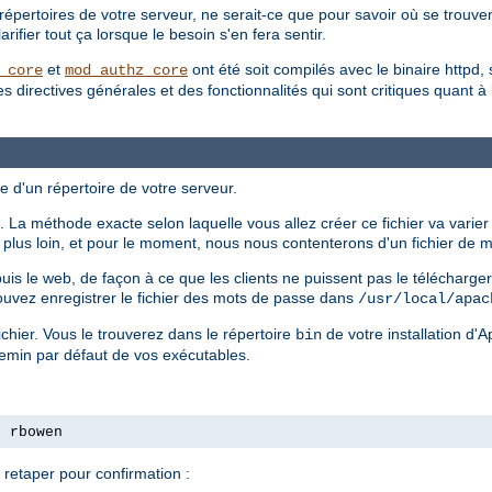
répertoires de votre serveur, ne serait-ce que pour savoir où se trouvent
ifier tout ça lorsque le besoin s'en fera sentir.
et
ont été soit compilés avec le binaire httpd, 
_core
mod_authz_core
irectives générales et des fonctionnalités qui sont critiques quant à la 
e d'un répertoire de votre serveur.
 La méthode exacte selon laquelle vous allez créer ce fichier va varier
ls plus loin, et pour le moment, nous nous contenterons d'un fichier de
epuis le web, de façon à ce que les clients ne puissent pas le télécharg
ouvez enregistrer le fichier des mots de passe dans
/usr/local/apac
chier. Vous le trouverez dans le répertoire
de votre installation d'
bin
hemin par défaut de vos exécutables.
s rbowen
retaper pour confirmation :