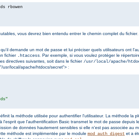
rds rbowen
tables, vous devrez bien entendu entrer le chemin complet du fichier. 
qu'il demande un mot de passe et lui préciser quels utilisateurs ont l'au
 un fichier
. Par exemple, si vous voulez protéger le répertoir
.htaccess
les directives suivantes, soit dans le fichier
/usr/local/apache/htdo
 "/usr/local/apache/htdocs/secret"> :
rds"
éfinit la méthode utilisée pour authentifier l'utilisateur. La méthode la 
à l'esprit que l'authentification Basic transmet le mot de passe depuis le 
mission de données hautement sensibles si elle n'est pas associée au 
ette méthode est implémentée par le module
et a ét
mod_auth_digest