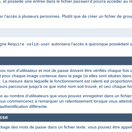
, et possède une entrée dans le fichier
pourra accéder au rép
e
password
 l'accès à plusieurs personnes. Plutôt que de créer un fichier de groupes
igne
autorisera l'accès à quiconque possédant un
Require valid-user
ue vos nom d'utilisateur et mot de passe doivent être vérifiés chaque f
t pour chaque image contenue dans la page (si elles sont situées dan
. La mesure dans laquelle le fonctionnement est ralenti est proportionnel
isateurs parcourue jusqu'à ce que votre nom soit trouvé, et ceci chaque f
 au nombre d'utilisateurs que vous pouvez enregistrer dans un fichier
 vous commencerez à remarquer un ralentissement lorsque vous atteind
authentification différente.
sse
ckage des mots de passe dans un fichier texte, vous pouvez être appe