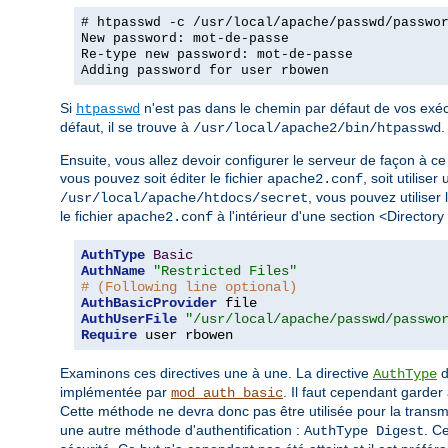
# htpasswd -c /usr/local/apache/passwd/passwo
New password: mot-de-passe
Re-type new password: mot-de-passe
Adding password for user rbowen
Si
n'est pas dans le chemin par défaut de vos exécu
htpasswd
défaut, il se trouve à
.
/usr/local/apache2/bin/htpasswd
Ensuite, vous allez devoir configurer le serveur de façon à ce 
vous pouvez soit éditer le fichier
, soit utiliser
apache2.conf
, vous pouvez utiliser 
/usr/local/apache/htdocs/secret
le fichier
à l'intérieur d'une section <Directory
apache2.conf
AuthType
Basic
AuthName
"Restricted Files"
# (Following line optional)
AuthBasicProvider
AuthUserFile
"/usr/local/apache/passwd/passwo
Require
 user rbowen
Examinons ces directives une à une. La directive
d
AuthType
implémentée par
. Il faut cependant garder 
mod_auth_basic
Cette méthode ne devra donc pas être utilisée pour la trans
une autre méthode d'authentification :
. C
AuthType Digest