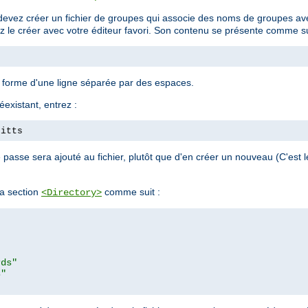
devez créer un fichier de groupes qui associe des noms de groupes avec
ez le créer avec votre éditeur favori. Son contenu se présente comme su
a forme d'une ligne séparée par des espaces.
éexistant, entrez :
pitts
passe sera ajouté au fichier, plutôt que d'en créer un nouveau (C'est
a section
comme suit :
<Directory>
rds"
s"