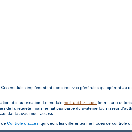
. Ces modules implémentent des directives générales qui opèrent au d
cation et d'autorisation. Le module
fournit une autori
mod_authz_host
ues de la requête, mais ne fait pas partie du système fournisseur d'aut
 ascendante avec mod_access.
s de
Contrôle d'accès
, qui décrit les différentes méthodes de contrôle d