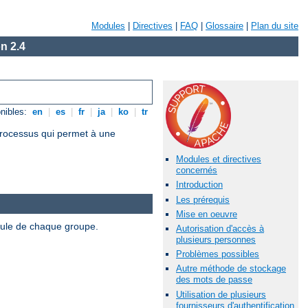
Modules
|
Directives
|
FAQ
|
Glossaire
|
Plan du site
n 2.4
nibles:
en
|
es
|
fr
|
ja
|
ko
|
tr
 processus qui permet à une
Modules et directives
concernés
Introduction
Les prérequis
Mise en oeuvre
odule de chaque groupe.
Autorisation d'accès à
plusieurs personnes
Problèmes possibles
Autre méthode de stockage
des mots de passe
Utilisation de plusieurs
fournisseurs d'authentification