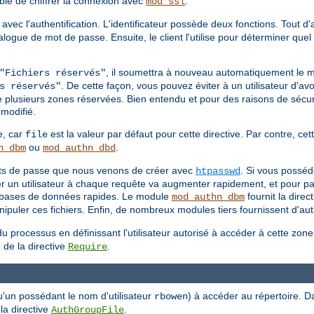
able de chiffrer la connexion avec
.
mod_ssl
 avec l'authentification. L'identificateur possède deux fonctions. Tout d
 dialogue de mot de passe. Ensuite, le client l'utilise pour déterminer q
, il soumettra à nouveau automatiquement le 
"Fichiers réservés"
. De cette façon, vous pouvez éviter à un utilisateur d'avo
s réservés"
e plusieurs zones réservées. Bien entendu et pour des raisons de sécuri
modifié.
e, car
est la valeur par défaut pour cette directive. Par contre, cett
file
ou
.
n_dbm
mod_authn_dbd
mots de passe que nous venons de créer avec
. Si vous posséd
htpasswd
ier un utilisateur à chaque requête va augmenter rapidement, et pour pa
es bases de données rapides. Le module
fournit la direc
mod_authn_dbm
puler ces fichiers. Enfin, de nombreux modules tiers fournissent d'autr
u processus en définissant l'utilisateur autorisé à accéder à cette zon
 de la directive
.
Require
u'un possédant le nom d'utilisateur
) à accéder au répertoire. D
rbowen
 la directive
.
AuthGroupFile