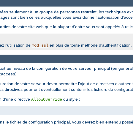
tinées seulement à un groupe de personnes restreint, les techniques ex
ages sont bien celles auxquelles vous avez donné l'autorisation d'accè
rties de votre site web que la plupart d'entre vous sont appelés à utilis
z l'utilisation de
en plus de toute méthode d'authentification.
mod_ssl
 soit au niveau de la configuration de votre serveur principal (en génér
)
taccess
iguration de votre serveur devra permettre l'ajout de directives d'authent
les directives pourront éventuellement contenir les fichiers de configura
n d'une directive
du style :
AllowOverride
ans le fichier de configuration principal, vous devrez bien entendu possé