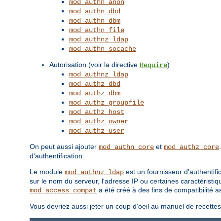
mod_authn_anon
mod_authn_dbd
mod_authn_dbm
mod_authn_file
mod_authnz_ldap
mod_authn_socache
Autorisation (voir la directive
)
Require
mod_authnz_ldap
mod_authz_dbd
mod_authz_dbm
mod_authz_groupfile
mod_authz_host
mod_authz_owner
mod_authz_user
On peut aussi ajouter
et
mod_authn_core
mod_authz_core
d'authentification.
Le module
est un fournisseur d'authentifi
mod_authnz_ldap
sur le nom du serveur, l'adresse IP ou certaines caractéristiq
a été créé à des fins de compatibilité
mod_access_compat
Vous devriez aussi jeter un coup d'oeil au manuel de recette