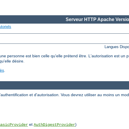
Serveur HTTP Apache Versio
toriels
Langues Dispo
'une personne est bien celle qu'elle prétend être. L'autorisation est un
qu'elle désire.
cès
.
uthentification et d'autorisation. Vous devrez utiliser au moins un m
et
)
BasicProvider
AuthDigestProvider