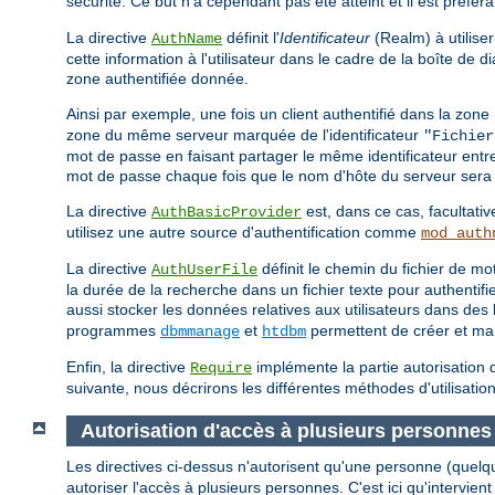
sécurité. Ce but n'a cependant pas été atteint et il est préfér
La directive
définit l'
Identificateur
(Realm) à utiliser
AuthName
cette information à l'utilisateur dans le cadre de la boîte de
zone authentifiée donnée.
Ainsi par exemple, une fois un client authentifié dans la zone
zone du même serveur marquée de l'identificateur
"Fichier
mot de passe en faisant partager le même identificateur entr
mot de passe chaque fois que le nom d'hôte du serveur sera 
La directive
est, dans ce cas, facultativ
AuthBasicProvider
utilisez une autre source d'authentification comme
mod_auth
La directive
définit le chemin du fichier de 
AuthUserFile
la durée de la recherche dans un fichier texte pour authentif
aussi stocker les données relatives aux utilisateurs dans d
programmes
et
permettent de créer et mani
dbmmanage
htdbm
Enfin, la directive
implémente la partie autorisation d
Require
suivante, nous décrirons les différentes méthodes d'utilisation
Autorisation d'accès à plusieurs personnes
Les directives ci-dessus n'autorisent qu'une personne (quelq
autoriser l'accès à plusieurs personnes. C'est ici qu'intervient