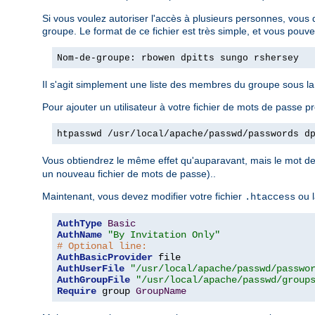
Si vous voulez autoriser l'accès à plusieurs personnes, vous 
groupe. Le format de ce fichier est très simple, et vous pouv
Nom-de-groupe: rbowen dpitts sungo rshersey
Il s'agit simplement une liste des membres du groupe sous l
Pour ajouter un utilisateur à votre fichier de mots de passe pr
htpasswd /usr/local/apache/passwd/passwords d
Vous obtiendrez le même effet qu'auparavant, mais le mot de 
un nouveau fichier de mots de passe)..
Maintenant, vous devez modifier votre fichier
ou l
.htaccess
AuthType
Basic
AuthName
"By Invitation Only"
# Optional line:
AuthBasicProvider
AuthUserFile
"/usr/local/apache/passwd/passwo
AuthGroupFile
"/usr/local/apache/passwd/group
Require
 group 
GroupName