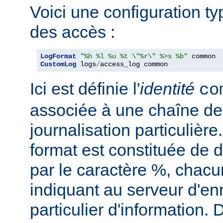
Voici une configuration ty
des accès :
LogFormat
"%h %l %u %t \"%r\" %>s %b"
CustomLog
 logs
/
access_log common
Ici est définie l'
identité
co
associée à une chaîne de
journalisation particulièr
format est constituée de d
par le caractère %, chacu
indiquant au serveur d'en
particulier d'information.