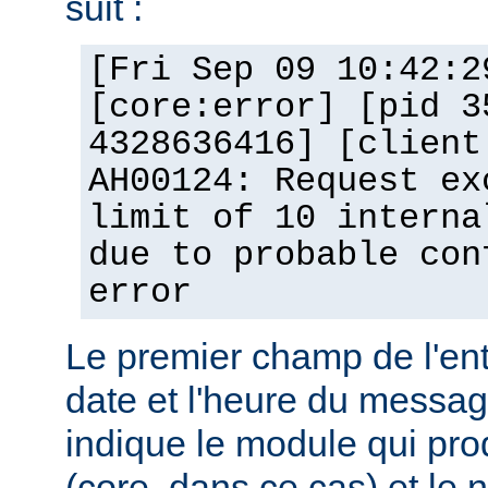
suit :
[Fri Sep 09 10:42:2
[core:error] [pid 3
4328636416] [client
AH00124: Request ex
limit of 10 interna
due to probable con
error
Le premier champ de l'ent
date et l'heure du messa
indique le module qui pro
(core, dans ce cas) et le 