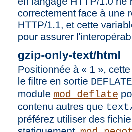
en langage HTTP/1.0 ne 
correctement face à une 
HTTP/1.1, et cette variable
pour assurer l'interopérab
gzip-only-text/html
Positionnée à « 1 », cette
le filtre en sortie
DEFLATE
module
po
mod_deflate
contenu autres que
text
préférez utiliser des fich
statiquement,
mod_nego