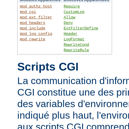
mod_authz_host
Require
mod_cgi
CustomLog
mod_ext_filter
Allow
mod_headers
Deny
mod_include
ExtFilterDefine
mod_log_config
Header
mod_rewrite
LogFormat
RewriteCond
RewriteRule
Scripts CGI
La communication d'inform
CGI constitue une des prin
des variables d'environ
indiqué plus haut, l'envi
aux scripts CGI compren