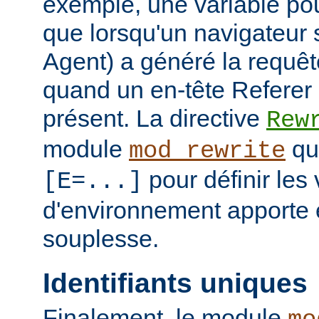
exemple, une variable pour
que lorsqu'un navigateur 
Agent) a généré la requê
quand un en-tête Referer p
présent. La directive
Rew
module
qui
mod_rewrite
pour définir les 
[E=...]
d'environnement apporte 
souplesse.
Identifiants uniques
Finalement, le module