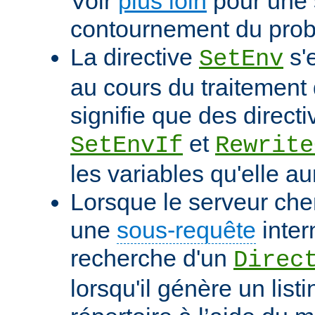
Voir
plus loin
pour une 
contournement du pro
La directive
s'
SetEnv
au cours du traitement 
signifie que des directi
et
SetEnvIf
Rewrite
les variables qu'elle au
Lorsque le serveur che
une
sous-requête
inter
recherche d'un
Direc
lorsqu'il génère un list