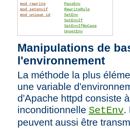
mod_rewrite
PassEnv
mod_setenvif
RewriteRule
mod_unique_id
SetEnv
SetEnvIf
SetEnvIfNoCase
UnsetEnv
Manipulations de ba
l'environnement
La méthode la plus élémen
une variable d'environne
d'Apache httpd consiste à u
inconditionnelle
.
SetEnv
peuvent aussi être trans