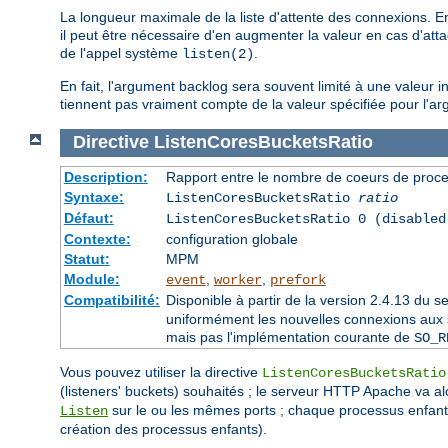
La longueur maximale de la liste d'attente des connexions. E
il peut être nécessaire d'en augmenter la valeur en cas d'a
de l'appel système
.
listen(2)
En fait, l'argument backlog sera souvent limité à une valeur 
tiennent pas vraiment compte de la valeur spécifiée pour l'ar
Directive
ListenCoresBucketsRatio
Description:
Rapport entre le nombre de coeurs de proce
Syntaxe:
ListenCoresBucketsRatio
ratio
Défaut:
ListenCoresBucketsRatio 0 (disabled
Contexte:
configuration globale
Statut:
MPM
Module:
,
,
event
worker
prefork
Compatibilité:
Disponible à partir de la version 2.4.13 du
uniformément les nouvelles connexions aux so
mais pas l'implémentation courante de
SO_R
Vous pouvez utiliser la directive
ListenCoresBucketsRatio
(listeners' buckets) souhaités ; le serveur HTTP Apache va al
sur le ou les mêmes ports ; chaque processus enfant 
Listen
création des processus enfants).