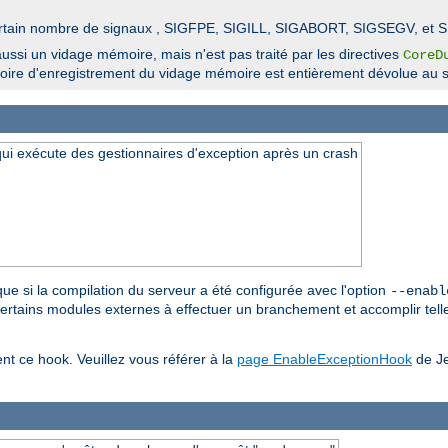
n certain nombre de signaux , SIGFPE, SIGILL, SIGABORT, SIGSEGV, et 
ssi un vidage mémoire, mais n'est pas traité par les directives
CoreD
ertoire d'enregistrement du vidage mémoire est entièrement dévolue au s
 qui exécute des gestionnaires d'exception après un crash
 que si la compilation du serveur a été configurée avec l'option
--enabl
 certains modules externes à effectuer un branchement et accomplir telle
ent ce hook. Veuillez vous référer à la
page EnableExceptionHook
de Je