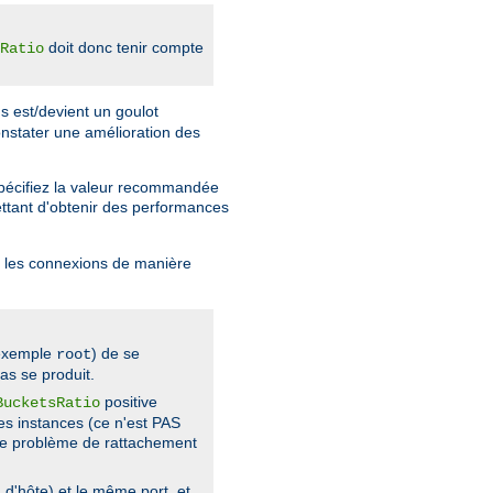
doit donc tenir compte
Ratio
s est/devient un goulot
nstater une amélioration des
spécifiez la valeur recommandée
tant d'obtenir des performances
er les connexions de manière
 exemple
) de se
root
as se produit.
positive
BucketsRatio
es instances (ce n'est PAS
ble problème de rattachement
d'hôte) et le même port, et