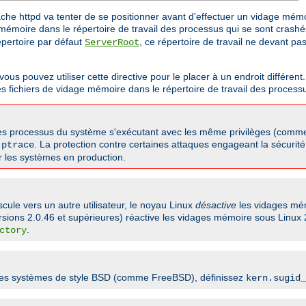
pache httpd va tenter de se positionner avant d'effectuer un vidage mém
e mémoire dans le répertoire de travail des processus qui se sont crash
répertoire par défaut
, ce répertoire de travail ne devant pa
ServerRoot
 pouvez utiliser cette directive pour le placer à un endroit différent. 
es fichiers de vidage mémoire dans le répertoire de travail des process
utres processus du système s'exécutant avec les même privilèges (comme
e
. La protection contre certaines attaques engageant la sécurité 
ptrace
ur les systèmes en production.
scule vers un autre utilisateur, le noyau Linux
désactive
les vidages mém
rsions 2.0.46 et supérieures) réactive les vidages mémoire sous Linux 
.
ctory
 les systèmes de style BSD (comme FreeBSD), définissez
kern.sugid_