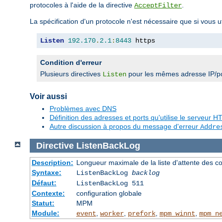
protocoles à l'aide de la directive
.
AcceptFilter
La spécification d'un protocole n'est nécessaire que si vous 
Listen
192.170
.
2.1
:
8443
 https
Condition d'erreur
Plusieurs directives
pour les mêmes adresse IP/po
Listen
Voir aussi
Problèmes avec DNS
Définition des adresses et ports qu'utilise le serveur
Autre discussion à propos du message d'erreur
Addre
Directive
ListenBackLog
Description:
Longueur maximale de la liste d'attente des c
Syntaxe:
ListenBackLog
backlog
Défaut:
ListenBackLog 511
Contexte:
configuration globale
Statut:
MPM
Module:
,
,
,
,
event
worker
prefork
mpm_winnt
mpm_n