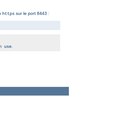
en
sur le port 8443 :
https
.
n use