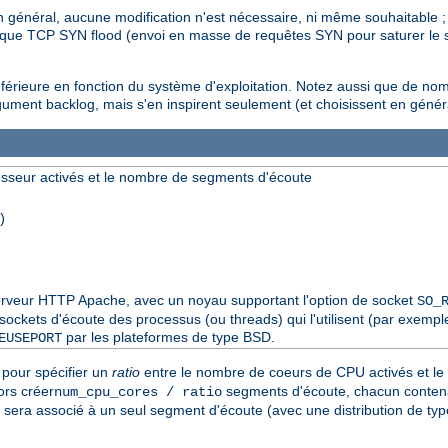
n général, aucune modification n'est nécessaire, ni même souhaitable 
ttaque TCP SYN flood (envoi en masse de requêtes SYN pour saturer le s
inférieure en fonction du système d'exploitation. Notez aussi que de no
gument backlog, mais s'en inspirent seulement (et choisissent en génér
sseur activés et le nombre de segments d'écoute
)
 serveur HTTP Apache, avec un noyau supportant l'option de socket
SO_
ckets d'écoute des processus (ou threads) qui l'utilisent (par exemple 
par les plateformes de type BSD.
EUSEPORT
pour spécifier un
ratio
entre le nombre de coeurs de CPU activés et l
ors créer
segments d'écoute, chacun contena
num_cpu_cores / ratio
sera associé à un seul segment d'écoute (avec une distribution de ty