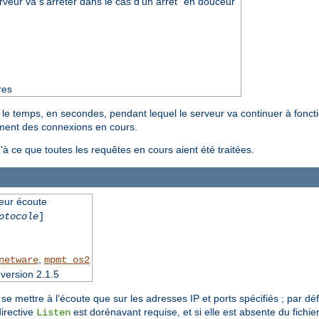
rveur va s'arrêter dans le cas d'un arrêt "en douceur"
res
 le temps, en secondes, pendant lequel le serveur va continuer à foncti
tement des connexions en cours.
u'à ce que toutes les requêtes en cours aient été traitées.
veur écoute
otocole
]
,
netware
mpmt_os2
version 2.1.5
se mettre à l'écoute que sur les adresses IP et ports spécifiés ; par dé
irective
est dorénavant requise, et si elle est absente du fichie
Listen