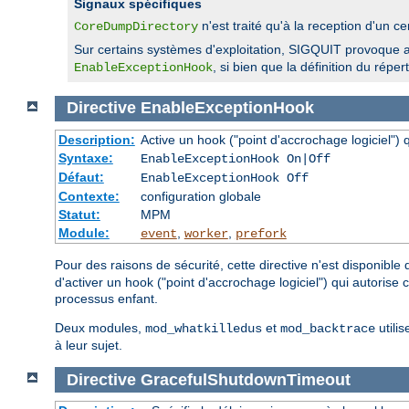
Signaux spécifiques
n'est traité qu'à la reception d'u
CoreDumpDirectory
Sur certains systèmes d'exploitation, SIGQUIT provoque au
, si bien que la définition du rép
EnableExceptionHook
Directive
EnableExceptionHook
Description:
Active un hook ("point d'accrochage logiciel")
Syntaxe:
EnableExceptionHook On|Off
Défaut:
EnableExceptionHook Off
Contexte:
configuration globale
Statut:
MPM
Module:
,
,
event
worker
prefork
Pour des raisons de sécurité, cette directive n'est disponible
d'activer un hook ("point d'accrochage logiciel") qui autorise
processus enfant.
Deux modules,
et
utilis
mod_whatkilledus
mod_backtrace
à leur sujet.
Directive
GracefulShutdownTimeout