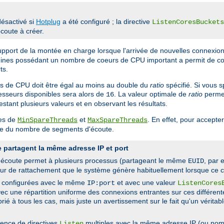
ésactivé si
Hotplug
a été configuré ; la directive
ListenCoresBuckets
coute à créer.
upport de la montée en charge lorsque l'arrivée de nouvelles connexion
chines possédant un nombre de coeurs de CPU important a permit de co
ts.
urs de CPU doit être égal au moins au double du
ratio
spécifié. Si vous 
sseurs disponibles sera alors de
. La valeur optimale de
ratio
permet
16
stant plusieurs valeurs et en observant les résultats.
res de
et
. En effet, pour accept
MinSpareThreads
MaxSpareThreads
ple du nombre de segments d'écoute.
 partagent la même adresse IP et port
'écoute permet à plusieurs processus (partageant le même
, par
EUID
reur de rattachement que le système génère habituellement lorsque ce c
pd configurées avec le même
et avec une valeur
IP:port
ListenCores
vec une répartition uniforme des connexions entrantes sur ces différent
é à tous les cas, mais juste un avertissement sur le fait qu'un vérita
sence de directives
multiples avec la même adresse IP (ou nom 
Listen