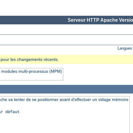
Serveur HTTP Apache Versio
Langues 
se pour les changements récents.
rs modules multi-processus (MPM)
che va tenter de se positionner avant d'effectuer un vidage mémoire
ar défaut