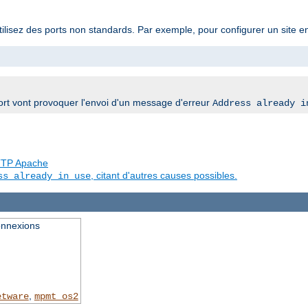
utilisez des ports non standards. Par exemple, pour configurer un site 
rt vont provoquer l'envoi d'un message d'erreur
Address already i
 HTTP Apache
, citant d'autres causes possibles.
ss already in use
onnexions
,
etware
mpmt_os2