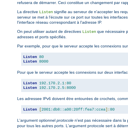
refusera de démarrer. Ceci constitue un changement par rap
La directive
signifie au serveur de n'accepter les requ
Listen
serveur se met à l'écoute sur ce port sur toutes les interfaces
l'interface réseau correspondant à l'adresse IP.
On peut utiliser autant de directives
que nécessaire po
Listen
adresses et ports spécifiés.
Par exemple, pour que le serveur accepte les connexions sur l
Listen
80
Listen
8000
Pour que le serveur accepte les connexions sur deux interfaces
Listen
192.170
.
2.1
:
80
Listen
192.170
.
2.5
:
8000
Les adressee IPv6 doivent être entourées de crochets, comm
Listen
[
2001:db8::a00:20ff:fea7:ccea
]:
80
L'argument optionnel
protocole
n'est pas nécessaire dans la p
pour tous les autres ports. L'argument protocole sert à déterm