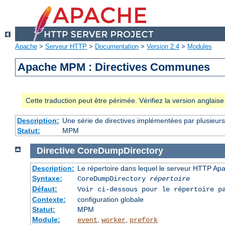
Apache
>
Serveur HTTP
>
Documentation
>
Version 2.4
>
Modules
Apache MPM : Directives Communes
Cette traduction peut être périmée. Vérifiez la version anglai
Description:
Une série de directives implémentées par plusieu
Statut:
MPM
Directive
CoreDumpDirectory
Description:
Le répertoire dans lequel le serveur HTTP Apa
Syntaxe:
CoreDumpDirectory
répertoire
Défaut:
Voir ci-dessous pour le répertoire p
Contexte:
configuration globale
Statut:
MPM
Module:
,
,
event
worker
prefork