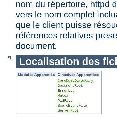
nom du répertoire, httpd do
vers le nom complet inclua
que le client puisse réso
références relatives prés
document.
Localisation des fic
Modules Apparentés
Directives Apparentées
CoreDumpDirectory
DocumentRoot
ErrorLog
Mutex
PidFile
ScoreBoardFile
ServerRoot