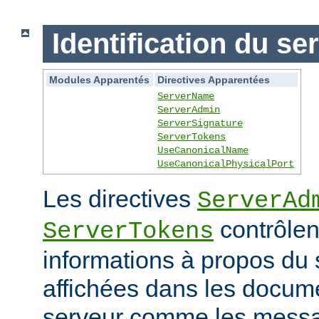
Identification du se
Modules Apparentés
Directives Apparentées
ServerName
ServerAdmin
ServerSignature
ServerTokens
UseCanonicalName
UseCanonicalPhysicalPort
Les directives
ServerAd
contrôlen
ServerTokens
informations à propos du 
affichées dans les docum
serveur comme les messag