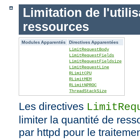
Limitation de l'utili
ressources
Modules Apparentés
Directives Apparentées
LimitRequestBody
LimitRequestFields
LimitRequestFieldsize
LimitRequestLine
RLimitCPU
RLimitMEM
RLimitNPROC
ThreadStackSize
Les directives
LimitReq
limiter la quantité de r
par httpd pour le traitem