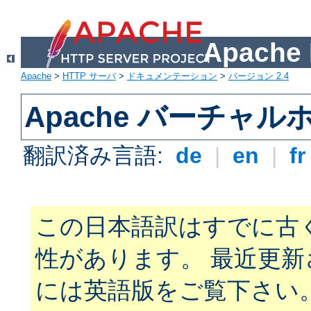
Apach
Apache
>
HTTP サーバ
>
ドキュメンテーション
>
バージョン 2.4
Apache バーチャ
翻訳済み言語:
de
|
en
|
f
この日本語訳はすでに古
性があります。 最近更
には英語版をご覧下さい