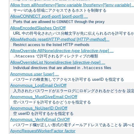
Allow from all|
host
|env=[!]
env-variable
[
host
|env=[!]
env-variable
] .
サーバのある領域にアクセスできるホストを制御する
AllowCONNECT
port
[-
port
] [
port
[-
port
]] ...
Ports that are allowed to
through the proxy
CONNECT
AllowEncodedSlashes On|Off
URL 中の符号化されたパス分離文字が先に伝えられるのを許可するか
AllowMethods reset|
HTTP-method
[
HTTP-method
]...
Restrict access to the listed HTTP methods
AllowOverride All|None|
directive-type
[
directive-type
] ...
で許可されるディレクティブの種類
.htaccess
AllowOverrideList None|
directive
[
directive-type
] ...
Individual directives that are allowed in
files
.htaccess
Anonymous
user
[
user
] ...
パスワードの検査無しでアクセスを許可する userID を指定する
Anonymous_LogEmail On|Off
入力されたパスワードがエラーログにロギングされるかどうかを 設
Anonymous_MustGiveEmail On|Off
空パスワードを許可するかどうかを指定する
Anonymous_NoUserID On|Off
空 userID を許可するかを指定する
Anonymous_VerifyEmail On|Off
パスワード欄が正しい形式の電子メールアドレスであることを 調べ
AsyncRequestWorkerFactor
factor