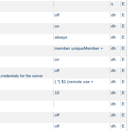
s
E
off
dh
E
on
dh
E
always
dh
E
member uniqueMember +
dh
E
on
dh
E
off
dh
E
credentials for the server
(.*) $1 (remote use +
dh
E
10
dh
E
dh
E
off
dh
E
off
dh
E