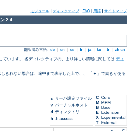
モジュール
|
ディレクティブ
|
FAQ
|
用語
|
サイトマップ
 2.4
翻訳済み言語:
de
|
en
|
es
|
fr
|
ja
|
ko
|
tr
|
zh-cn
を示しています。 各ディレクティブの、より詳しい情報に関しては
ディ
表示しきれない場合は、途中まで表示した上で、、 「 + 」で続きがある
C
Core
s
サーバ設定ファイル
M
MPM
v
バーチャルホスト
B
Base
d
ディレクトリ
E
Extension
X
Experimental
h
.htaccess
T
External
s
C