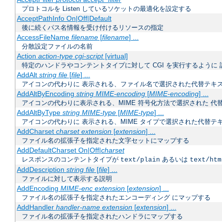
プロトコルを Listen しているソケットの最適化を設定する
AcceptPathInfo On|Off|Default
後に続くパス名情報を受け付けるリソースの指定
AccessFileName
filename
[
filename
] ...
分散設定ファイルの名前
Action
action-type
cgi-script
[virtual]
特定のハンドラやコンテントタイプに対して CGI を実行するように 
AddAlt
string
file
[
file
] ...
アイコンの代わりに 表示される、ファイル名で選択された代替テキ
AddAltByEncoding
string
MIME-encoding
[
MIME-encoding
] ...
アイコンの代わりに表示される、MIME 符号化方法で選択された 代
AddAltByType
string
MIME-type
[
MIME-type
] ...
アイコンの代わりに 表示される、MIME タイプで選択された代替テ
AddCharset
charset
extension
[
extension
] ...
ファイル名の拡張子を指定された文字セットにマップする
AddDefaultCharset On|Off|
charset
レスポンスのコンテントタイプが
あるいは
text/plain
text/htm
AddDescription
string
file
[
file
] ...
ファイルに対して表示する説明
AddEncoding
MIME-enc
extension
[
extension
] ...
ファイル名の拡張子を指定されたエンコーディング にマップする
AddHandler
handler-name
extension
[
extension
] ...
ファイル名の拡張子を指定されたハンドラにマップする