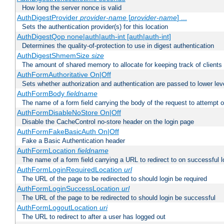
How long the server nonce is valid
AuthDigestProvider
provider-name
[
provider-name
] ...
Sets the authentication provider(s) for this location
AuthDigestQop none|auth|auth-int [auth|auth-int]
Determines the quality-of-protection to use in digest authentication
AuthDigestShmemSize
size
The amount of shared memory to allocate for keeping track of clients
AuthFormAuthoritative On|Off
Sets whether authorization and authentication are passed to lower le
AuthFormBody
fieldname
The name of a form field carrying the body of the request to attempt 
AuthFormDisableNoStore On|Off
Disable the CacheControl no-store header on the login page
AuthFormFakeBasicAuth On|Off
Fake a Basic Authentication header
AuthFormLocation
fieldname
The name of a form field carrying a URL to redirect to on successful l
AuthFormLoginRequiredLocation
url
The URL of the page to be redirected to should login be required
AuthFormLoginSuccessLocation
url
The URL of the page to be redirected to should login be successful
AuthFormLogoutLocation
uri
The URL to redirect to after a user has logged out