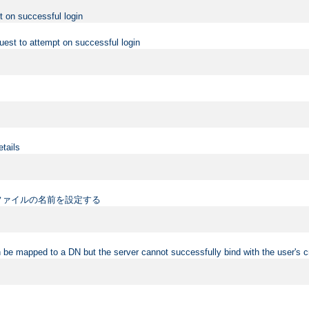
t on successful login
uest to attempt on successful login
etails
ファイルの名前を設定する
 be mapped to a DN but the server cannot successfully bind with the user's c