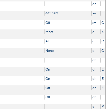
dh
E
443 563
sv
E
Off
sv
C
reset
d
X
All
d
C
None
d
C
dh
E
On
dh
E
On
dh
E
Off
dh
E
Off
dh
E
s
M