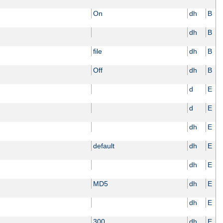
On
dh
B
dh
B
file
dh
B
Off
dh
B
d
E
d
E
dh
E
default
dh
E
dh
E
MD5
dh
E
dh
E
300
dh
E