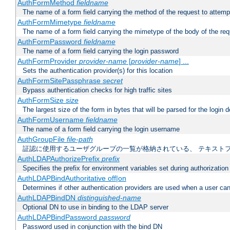
AuthFormMethod
fieldname
The name of a form field carrying the method of the request to attemp
AuthFormMimetype
fieldname
The name of a form field carrying the mimetype of the body of the req
AuthFormPassword
fieldname
The name of a form field carrying the login password
AuthFormProvider
provider-name
[
provider-name
] ...
Sets the authentication provider(s) for this location
AuthFormSitePassphrase
secret
Bypass authentication checks for high traffic sites
AuthFormSize
size
The largest size of the form in bytes that will be parsed for the login d
AuthFormUsername
fieldname
The name of a form field carrying the login username
AuthGroupFile
file-path
証認に使用するユーザグループの一覧が格納されている、 テキスト
AuthLDAPAuthorizePrefix
prefix
Specifies the prefix for environment variables set during authorization
AuthLDAPBindAuthoritative off|on
Determines if other authentication providers are used when a user can
AuthLDAPBindDN
distinguished-name
Optional DN to use in binding to the LDAP server
AuthLDAPBindPassword
password
Password used in conjunction with the bind DN