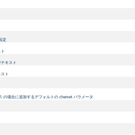
設定
スト
替テキスト
キスト
の場合に追加するデフォルトの charset パラメータ
l