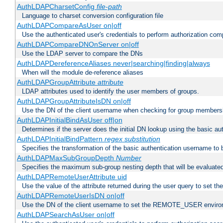
AuthLDAPCharsetConfig
file-path
Language to charset conversion configuration file
AuthLDAPCompareAsUser on|off
Use the authenticated user's credentials to perform authorization co
AuthLDAPCompareDNOnServer on|off
Use the LDAP server to compare the DNs
AuthLDAPDereferenceAliases never|searching|finding|always
When will the module de-reference aliases
AuthLDAPGroupAttribute
attribute
LDAP attributes used to identify the user members of groups.
AuthLDAPGroupAttributeIsDN on|off
Use the DN of the client username when checking for group members
AuthLDAPInitialBindAsUser off|on
Determines if the server does the initial DN lookup using the basic a
AuthLDAPInitialBindPattern
regex
substitution
Specifies the transformation of the basic authentication username to
AuthLDAPMaxSubGroupDepth
Number
Specifies the maximum sub-group nesting depth that will be evaluated
AuthLDAPRemoteUserAttribute uid
Use the value of the attribute returned during the user query to se
AuthLDAPRemoteUserIsDN on|off
Use the DN of the client username to set the REMOTE_USER environ
AuthLDAPSearchAsUser on|off