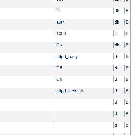
file
dh
E
auth
dh
E
1000
s
E
On
dh
B
httpd_body
d
B
Off
d
B
Off
d
B
httpd_location
d
B
d
B
d
B
d
B