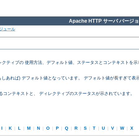
Apache HTTP サーバ バージョン
ジュール
定ディレクティブの 使用方法、デフォルト値、ステータスとコンテキスト
 (もしあれば) デフォルト値となっています。 デフォルト値が長すぎて
できるコンテキストと、 ディレクティブのステータスが示されています。
I
|
K
|
L
|
M
|
N
|
O
|
P
|
Q
|
R
|
S
|
T
|
U
|
V
|
W
|
X