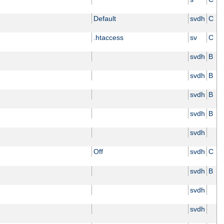
Default
svdh
C
.htaccess
sv
C
svdh
B
svdh
B
svdh
B
svdh
B
svdh
Off
svdh
C
svdh
B
svdh
svdh