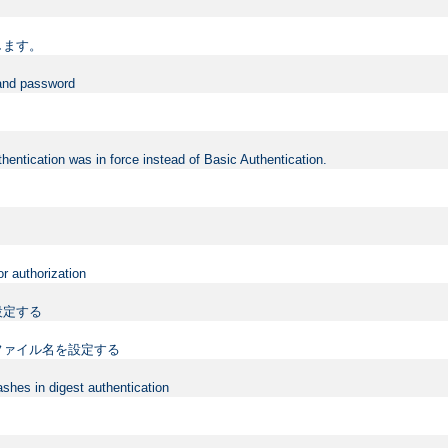
します。
 and password
hentication was in force instead of Basic Authentication.
or authorization
設定する
ファイル名を設定する
shes in digest authentication