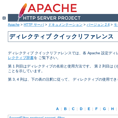
Apache
>
HTTP サーバ
>
ドキュメンテーション
>
バージョン 2.4
>
モ
ディレクティブ クイックリファレンス
ディレクティブ クイックリファレンスでは、各 Apache 設
レクティブ辞書
を ご覧下さい。
第 1 列目はディレクティブの名前と使用方法です。 第 2 列目は
ことを示しています。
第 3, 4 列は、下の表の注釈に従って、 ディレクティブの使用
A
|
B
|
C
|
D
|
E
|
F
|
G
|
H
|
AcceptFilter
protocol
accept_filter