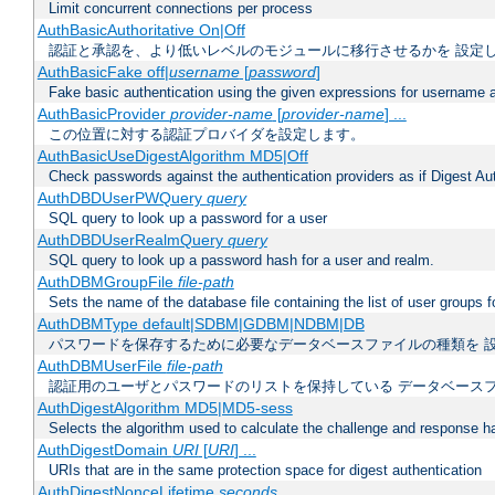
Limit concurrent connections per process
AuthBasicAuthoritative On|Off
認証と承認を、より低いレベルのモジュールに移行させるかを 設定
AuthBasicFake off|
username
[
password
]
Fake basic authentication using the given expressions for username
AuthBasicProvider
provider-name
[
provider-name
] ...
この位置に対する認証プロバイダを設定します。
AuthBasicUseDigestAlgorithm MD5|Off
Check passwords against the authentication providers as if Digest Aut
AuthDBDUserPWQuery
query
SQL query to look up a password for a user
AuthDBDUserRealmQuery
query
SQL query to look up a password hash for a user and realm.
AuthDBMGroupFile
file-path
Sets the name of the database file containing the list of user groups f
AuthDBMType default|SDBM|GDBM|NDBM|DB
パスワードを保存するために必要なデータベースファイルの種類を 
AuthDBMUserFile
file-path
認証用のユーザとパスワードのリストを保持している データベース
AuthDigestAlgorithm MD5|MD5-sess
Selects the algorithm used to calculate the challenge and response ha
AuthDigestDomain
URI
[
URI
] ...
URIs that are in the same protection space for digest authentication
AuthDigestNonceLifetime
seconds