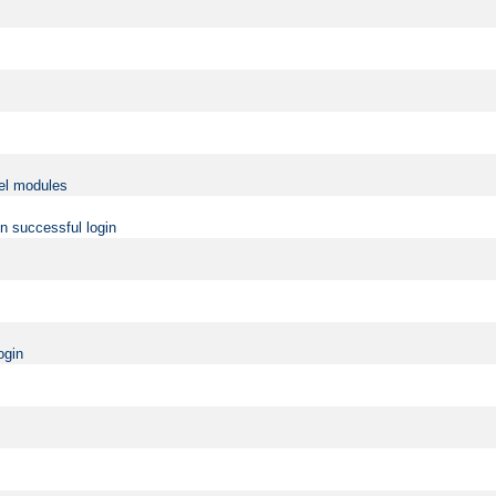
vel modules
on successful login
ogin