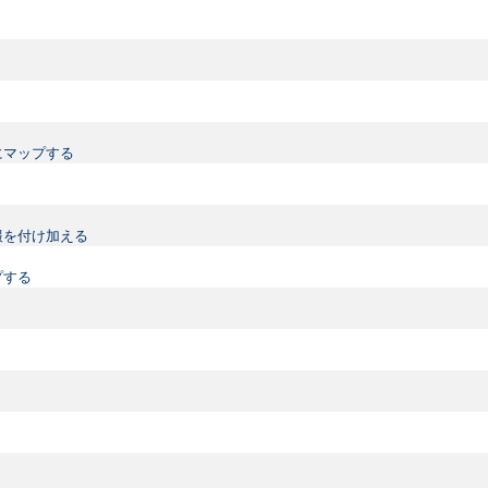
にマップする
情報を付け加える
プする