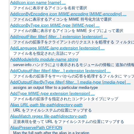
AddIcon
icon
name
[
name
] ...
ファイルに表示するアイコンを名前で選択
AddIconByEncoding
icon
MIME-encoding
[
MIME-encoding
] ...
ファイルに表示するアイコンを MIME 符号化方法で選択
AddIconByType
icon
MIME-type
[
MIME-type
] ...
ファイルの隣に表示するアイコンを MIME タイプによって選択
AddInputFilter
filter
[;
filter
...]
extension
[
extension
] ...
ファイルの拡張子をクライアントのリクエストを処理する フィルタ
AddLanguage
MIME-lang
extension
[
extension
] ...
ファイル名を指定された言語にマップ
AddModuleInfo
module-name
string
server-info ハンドラにより表示されるモジュールの情報に 追加の
AddOutputFilter
filter
[;
filter
...]
extension
[
extension
] ...
ファイル名の拡張子をサーバからの応答を処理するフィルタに マッ
AddOutputFilterByType
filter
[;
filter
...]
media-type
[
media-type
] ...
assigns an output filter to a particular media-type
AddType
MIME-type
extension
[
extension
] ...
ファイル名の拡張子を指定されたコンテントタイプにマップ
Alias
URL-path
file-path
|
directory-path
URL をファイルシステムの位置にマップする
AliasMatch
regex
file-path
|
directory-path
正規表現を使って URL をファイルシステムの位置にマップする
AliasPreservePath OFF|ON
Map the full path after the alias in a location.