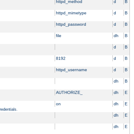
httpd_method
d
B
httpd_mimetype
d
B
httpd_password
d
B
file
dh
B
d
B
8192
d
B
httpd_username
d
B
dh
B
AUTHORIZE_
dh
E
on
dh
E
redentials.
dh
E
dh
E