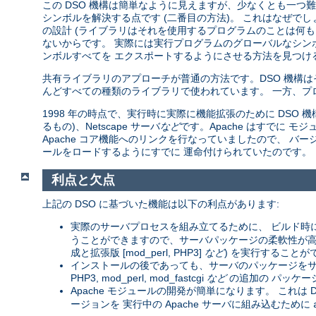
この DSO 機構は簡単なように見えますが、少なくとも一つ難し
シンボルを解決する点です (二番目の方法)。 これはなぜで
の設計 (ライブラリはそれを使用するプログラムのことは何も
ないからです。 実際には実行プログラムのグローバルなシン
ンボルすべてを エクスポートするようにさせる方法を見つける
共有ライブラリのアプローチが普通の方法です。DSO 機構
んどすべての種類のライブラリで使われています。 一方、プ
1998 年の時点で、実行時に実際に機能拡張のために DSO 機構を
るもの)、Netscape サーバ
など
です。Apache はすでに
Apache コア機能へのリンクを行なっていましたので、 バージョン
ールをロードするようにすでに 運命付けられていたのです。
利点と欠点
上記の DSO に基づいた機能は以下の利点があります:
実際のサーバプロセスを組み立てるために、 ビルド時
うことができますので、サーバパッケージの柔軟性が高まりま
成と拡張版 [mod_perl, PHP3]
など
) を実行することが
インストールの後であっても、サーバのパッケージをサー
PHP3, mod_perl, mod_fastcgi
など
の追加の パッケー
Apache モジュールの開発が簡単になります。 これは D
ージョンを 実行中の Apache サーバに組み込むために