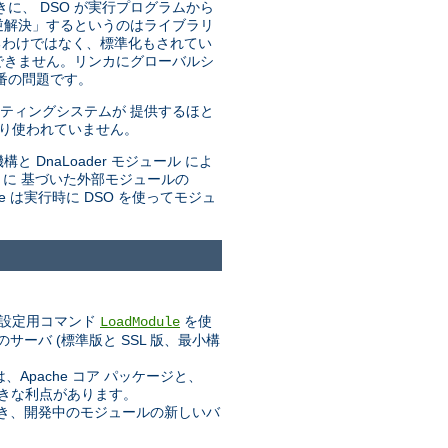
きに、 DSO が実行プログラムから
「逆解決」するというのはライブラリ
るわけではなく、標準化もされてい
できません。リンカにグローバルシ
番の問題です。
ティングシステムが 提供するほと
まり使われていません。
と DnaLoader モジュール によ
トに 基づいた外部モジュールの
he は実行時に DSO を使ってモジュ
設定用コマンド
を使
LoadModule
ーバ (標準版と SSL 版、最小構
pache コア パッケージと、
大きな利点があります。
業でき、開発中のモジュールの新しいバ