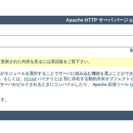
Apache HTTP サーバ バージョン
近更新された内容を見るには英語版をご覧下さい。
 管理者がモジュールを選択することでサーバに組み込む機能を選ぶことがで
。もしくは、
バイナリとは 別に存在する動的共有オブジェクト (訳注: Dyn
httpd
はサーバがビルドされるときにコンパイルしたり、 Apache 拡張ツール (
ます。