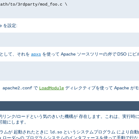
path/to/3rdparty/mod_foo.c \
e を設定:
として、それを
を使って Apache ソースツリーの
外で
DSO にビ
apxs
、
で
ディレクティブを使って Apache 
apache2.conf
LoadModule
の動的リンク/ロードという気のきいた機構が 存在します。これは、実行時
可能にします。
ラムが 起動されたときに
というシステムプログラム により自
ld.so
nix ローダへの プログラムシステムのインタフェースを使って手動で行