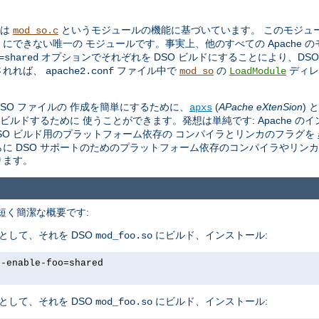
トは
というモジュールの機能に基づいています。 このモジュール 
mod_so.c
O にできない唯一の モジュールです。事実上、他のすべての Apache 
オプションでそれぞれを DSO ビルドにすることにより、DS
=shared
されれば、
ファイル中で
の
ディレ
apache2.conf
mod_so
LoadModule
。
 DSO ファイルの 作成を簡単にするために、
(
APache eXtenSion
)
apxs
をビルドするために 使うことができます。発想は単純です: Apache の
し、DSO ビルド用のプラットフォーム依存の コンパイラとリンカのフラグを
さらに DSO サポートのためのプラットフォーム依存のコンパイラやリン
ります。
、 短く簡潔な概要です:
として、それを DSO
にビルド、インストール:
mod_foo.so
--enable-foo=shared
として、それを DSO
にビルド、インストール:
mod_foo.so