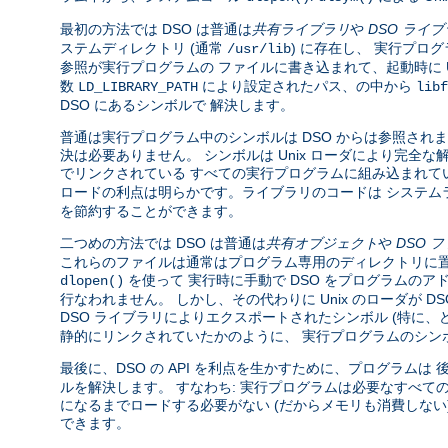
最初の方法では DSO は普通は
共有ライブラリ
や
DSO ライ
ステムディレクトリ (通常
) に存在し、 実行プロ
/usr/lib
参照が実行プログラムの ファイルに書き込まれて、起動時に U
数
により設定されたパス、の中から
LD_LIBRARY_PATH
libf
DSO にあるシンボルで 解決します。
普通は実行プログラム中のシンボルは DSO からは参照されま
決は必要ありません。 シンボルは Unix ローダにより完
でリンクされている すべての実行プログラムに組み込まれて
ロードの利点は明らかです。ライブラリのコードは システム
を節約することができます。
二つめの方法では DSO は普通は
共有オブジェクト
や
DSO 
これらのファイルは通常はプログラム専用のディレクトリに置
を使って 実行時に手動で DSO をプログラムのア
dlopen()
行なわれません。 しかし、その代わりに Unix のローダが 
DSO ライブラリによりエクスポートされたシンボル (特に
静的にリンクされていたかのように、 実行プログラムのシン
最後に、DSO の API を利点を生かすために、プログラムは
ルを解決します。 すなわち: 実行プログラムは必要なすべて
になるまでロードする必要がない (だからメモリも消費しな
できます。