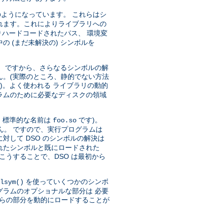
ようになっています。 これらはシ
れます。これによりライブラリへの
ハードコードされたパス、 環境変
 (まだ未解決の) シンボルを
)。 ですから、さらなるシンボルの解
ん。(実際のところ、静的でない方法
)。よく使われる ライブラリの動的
ラムのために必要なディスクの領域
、標準的な名前は
です)。
foo.so
ん。 ですので、実行プログラムは
対して DSO のシンボルの解決は
トされたシンボルと既にロードされた
こうすることで、DSO は最初から
を使っていくつかのシンボ
lsym()
グラムのオプショナルな部分は 必要
れらの部分を動的にロードすることが