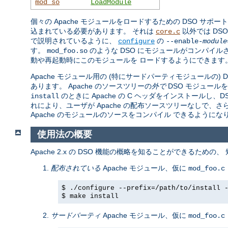
mod_so
LoadModule
個々の Apache モジュールをロードするための DSO サポー
込まれている必要があります。 それは
以外では DS
core.c
で説明されているように、
の
configure
--enable-
module
す。
のような DSO にモジュールがコンパイル
mod_foo.so
動や再起動時にこのモジュールを ロードするようにできます
Apache モジュール用の (特にサードパーティモジュールの)
あります。 Apache のソースツリーの
外で
DSO モジュール
のときに Apache の C ヘッダをインストール
install
れにより、ユーザが Apache の配布ソースツリーなしで、
Apache のモジュールのソースをコンパイル できるようにな
使用法の概要
Apache 2.x の DSO 機能の概略を知ることができるための
配布されている
Apache モジュール、仮に
mod_foo.c
$ ./configure --prefix=/path/to/install 
$ make install
サードパーティ
Apache モジュール、仮に
mod_foo.c