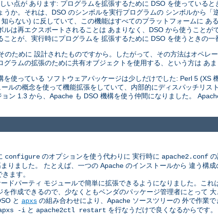
い点が あります: プログラムを拡張するために DSO を使っていると
しょうか。それは、DSO のシンボルを実行プログラムの シンボルから
 知らない) に反していて、この機能はすべてのプラットフォームに あ
ボルは再エクスポートされることは あまりなく、DSO から使うことが
ことが、実行時にプログラムを 拡張するために DSO を使うときの一
はそのために 設計されたものですから。したがって、その方法はオペレー
ログラムの拡張のために共有オブジェクトを使用する、という方は あ
使っている ソフトウェアパッケージは少しだけでした: Perl 5 (XS 機構
 モジュールの概念を使って機能拡張をしていて、内部的にディスパッチリス
 1.3 から、Apache も DSO 機構を使う仲間になりました。 Apac
に
のオプションを使う代わりに 実行時に
の
configure
apache2.conf
した。 たとえば、一つの Apache のインストールから 違う構成のサ
できます。
ドパーティ モジュールで簡単に拡張できるようになりました。これは、A
ジを作成できるので、少なくともベンダのパッケージ管理者にとって 
SO と
の組み合わせにより、Apache ソースツリーの 外で作
apxs
と
を行なうだけで良くなるからです。
apxs -i
apache2ctl restart