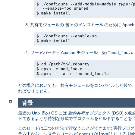
$ ./configure --add-module=
module_type
:/
--enable-foo=shared
$ make install
共有モジュールの
後々のインストール
のために Apach
$ ./configure --enable-so
$ make install
サードパーティ
Apache モジュール、仮に
mod_foo.c
$ cd /path/to/3rdparty
$ apxs -c mod_foo.c
$ apxs -i -a -n foo mod_foo.la
どの場合においても、共有モジュールをコンパイルした後で
ればなりません。
背景
最近の Unix 系の OS には
動的共有オブジェクト
(DSO) 
ドできるような特別な形式でプログラムをビルドすることを 
このロードは二つの方法で行なうことができます: 実行プログ
ラム中から、システムコール
による U
dlopen()/dlsym()