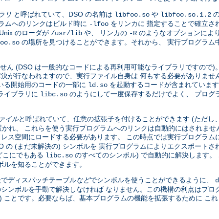
ブラリ
と呼ばれていて、DSO の名前は
や
の
libfoo.so
libfoo.so.1.2
グラムへのリンクはビルド時に
をリンカに 指定することで確立さ
-lfoo
nix のローダが
や、 リンカの
のようなオプションにより
/usr/lib
-R
の場所を見つけることができます。それから、 実行プログラム中の
oo.so
せん (DSO は一般的なコードによる再利用可能なライブラリですので
全な解決が行なわれますので、実行ファイル自身は 何もする必要がありませ
いる開始用のコードの一部に
を起動するコードが含まれています
ld.so
ライブラリに
のようにして一度保存するだけでよく、 プログ
libc.so
ファイル
と呼ばれていて、任意の拡張子を付けることができます (ただし
かれ、 これらを使う実行プログラムへのリンクは自動的にはされませ
ドレス空間にロードする必要があります。 この時点では実行プログラムに
DSO の (まだ未解決の) シンボルを 実行プログラムによりエクスポー
、どこにでもある
のすべてのシンボル) で自動的に解決します。 
libc.so
ボルを知ることができます。
 後でディスパッチテーブル
など
でシンボルを使うことができるように、
d
のシンボルを手動で解決しなければ なりません。この機構の利点はプロ
い) ことです。必要ならば、基本プログラムの機能を拡張するために こ