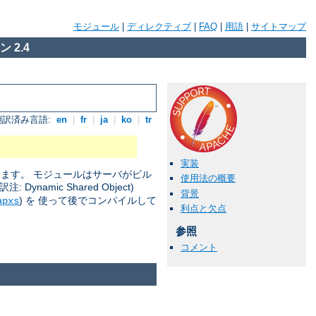
モジュール
|
ディレクティブ
|
FAQ
|
用語
|
サイトマップ
 2.4
翻訳済み言語:
en
|
fr
|
ja
|
ko
|
tr
実装
きます。 モジュールはサーバがビル
使用法の概要
amic Shared Object)
背景
) を 使って後でコンパイルして
apxs
利点と欠点
参照
コメント