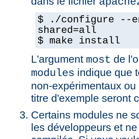
dans le fichier
apache
$ ./configure --e
shared=all
$ make install
L'argument
de l'
most
indique que 
modules
non-expérimentaux ou q
titre d'exemple seront 
Certains modules ne so
les développeurs et ne