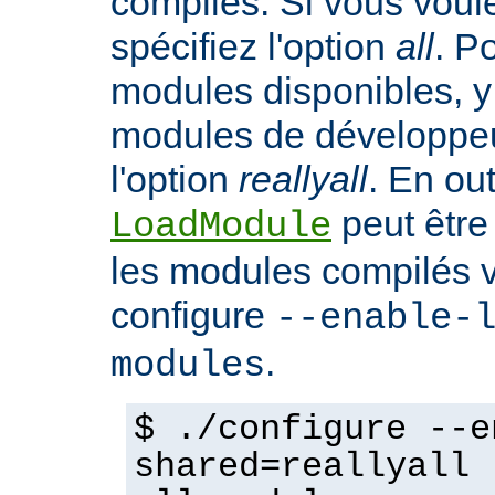
compilés. Si vous voulez
spécifiez l'option
all
. P
modules disponibles, y
modules de développeu
l'option
reallyall
. En out
peut être
LoadModule
les modules compilés vi
configure
--enable-
.
modules
$ ./configure --e
shared=reallyall 