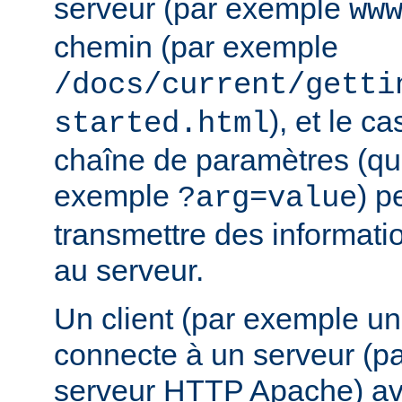
serveur (par exemple
ww
chemin (par exemple
/docs/current/getti
), et le c
started.html
chaîne de paramètres (que
exemple
) p
?arg=value
transmettre des informat
au serveur.
Un client (par exemple u
connecte à un serveur (p
serveur HTTP Apache) av