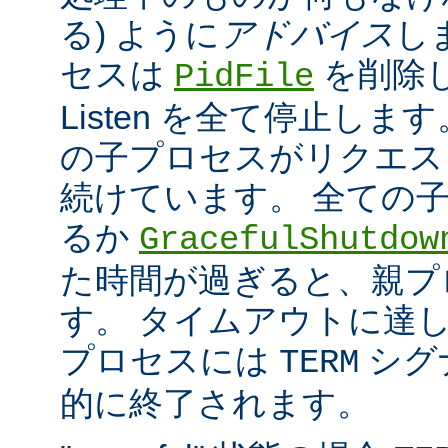
る) ように
アドバイス
し
セスは
を削除
PidFile
Listen を全て停止しま
の子プロセスがリクエス
続けています。 全ての
るか
GracefulShutdow
た時間が過ぎると、親プ
す。 タイムアウトに達
プロセスには
シグ
TERM
的に終了されます。