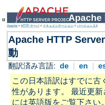
Apach
Apache
>
HTTP サーバ
>
ドキュメンテーション
>
バージョン 2.4
Apache HTTP Ser
動
翻訳済み言語:
de
|
en
|
e
この日本語訳はすでに古
性があります。 最近更
には英語版をご覧下さい