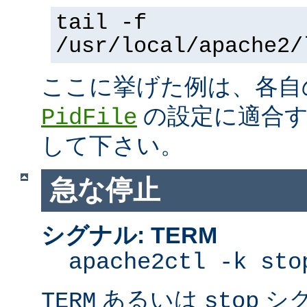
tail -f
/usr/local/apache2/
ここに挙げた例は、各
の設定に適合す
PidFile
して下さい。
急な停止
シグナル: TERM
apache2ctl -k sto
あるいは
シ
TERM
stop