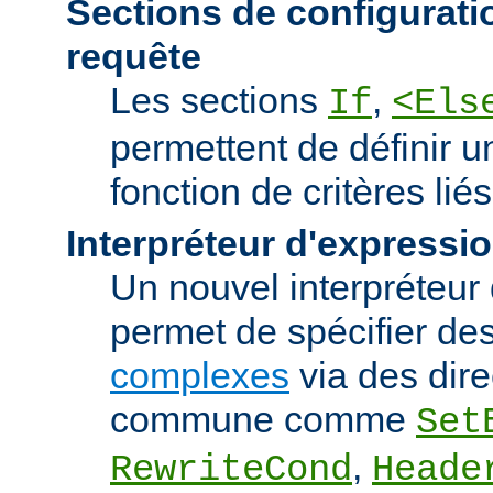
Sections de configurati
requête
Les sections
,
If
<Els
permettent de définir u
fonction de critères lié
Interpréteur d'expressi
Un nouvel interpréteur
permet de spécifier de
complexes
via des dire
commune comme
Set
,
RewriteCond
Heade