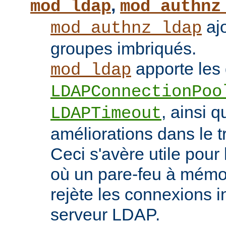
,
mod_ldap
mod_authnz
ajo
mod_authnz_ldap
groupes imbriqués.
apporte les 
mod_ldap
LDAPConnectionPoo
, ainsi q
LDAPTimeout
améliorations dans le t
Ceci s'avère utile pour 
où un pare-feu à mémoir
rejète les connexions i
serveur LDAP.