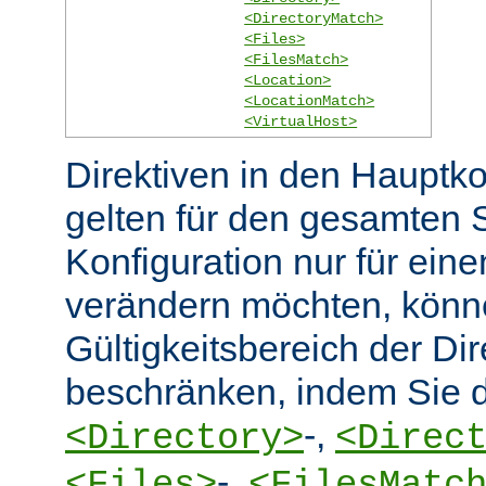
<DirectoryMatch>
<Files>
<FilesMatch>
<Location>
<LocationMatch>
<VirtualHost>
Direktiven in den Hauptko
gelten für den gesamten 
Konfiguration nur für eine
verändern möchten, könn
Gültigkeitsbereich der Dir
beschränken, indem Sie d
-,
<Directory>
<Direc
-,
<Files>
<FilesMatc