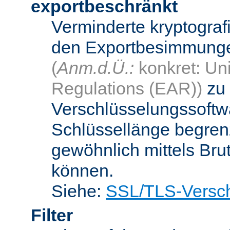
exportbeschränkt
Verminderte kryptograf
den Exportbesimmungen
(
Anm.d.Ü.:
konkret: Uni
Regulations (EAR))
zu 
Verschlüsselungssoftwa
Schlüssellänge begren
gewöhnlich mittels Bru
können.
Siehe:
SSL/TLS-Versch
Filter