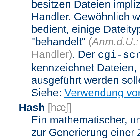
besitzen Dateien impli
Handler. Gewöhnlich w
bedient, einige Dateit
"behandelt"
(
Anm.d.Ü.:
Handler)
. Der
cgi-sc
kennzeichnet Dateien, 
ausgeführt werden soll
Siehe:
Verwendung vo
Hash
[hæʃ]
Ein mathematischer, u
zur Generierung einer 