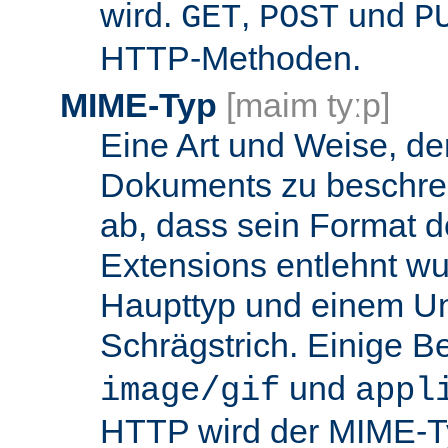
wird.
,
und
GET
POST
P
HTTP-Methoden.
MIME-Typ
[maim tyːp]
Eine Art und Weise, de
Dokuments zu beschrei
ab, dass sein Format d
Extensions entlehnt wu
Haupttyp und einem Unt
Schrägstrich. Einige B
und
image/gif
appl
HTTP wird der MIME-T