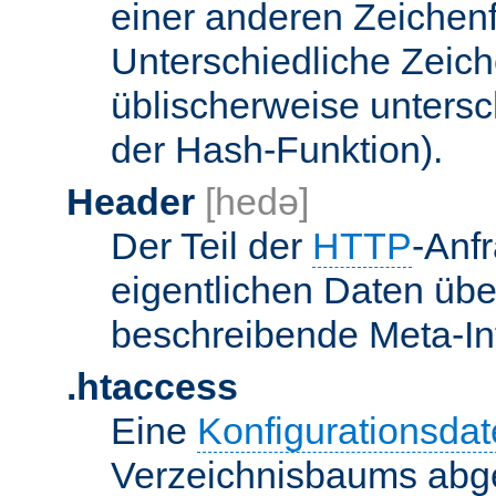
einer anderen Zeichenf
Unterschiedliche Zeic
üblischerweise unters
der Hash-Funktion).
Header
[hedə]
Der Teil der
HTTP
-Anf
eigentlichen Daten über
beschreibende Meta-Inf
.htaccess
Eine
Konfigurationsdat
Verzeichnisbaums abge