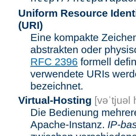
Uniform Resource Identi
(URI)
Eine kompakte Zeichenf
abstrakten oder physis
RFC 2396
formell defi
verwendete URIs werde
bezeichnet.
Virtual-Hosting
[vəˈtjuəl
Die Bedienung mehrere
Apache-Instanz.
IP-bas