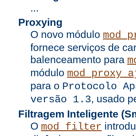
...
Proxying
O novo módulo
mod_p
fornece serviços de c
balenceamento para
m
módulo
mod_proxy_a
para o
Protocolo Ap
, usado p
versão 1.3
Filtragem Inteligente (Sm
O
introdu
mod_filter