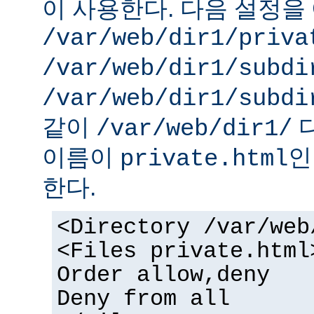
이 사용한다. 다음 설정을 
/var/web/dir1/priva
/var/web/dir1/subdi
/var/web/dir1/subdi
같이
디
/var/web/dir1/
이름이
인
private.html
한다.
<Directory /var/web
<Files private.html
Order allow,deny
Deny from all