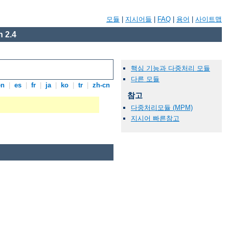
모듈
|
지시어들
|
FAQ
|
용어
|
사이트맵
 2.4
핵심 기능과 다중처리 모듈
다른 모듈
en
|
es
|
fr
|
ja
|
ko
|
tr
|
zh-cn
참고
다중처리모듈 (MPM)
지시어 빠른참고