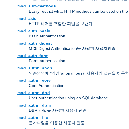
mod_allowmethods
Easily restrict what HTTP methods can be used on the
mod_asis
HTTP 헤더를 포함한 파일을 보낸다
mod_auth_basic
Basic authentication
mod_auth_digest
MD5 Digest Authentication을 사용한 사용자인증.
mod_auth_form
Form authentication
mod_authn_anon
인증영역에 "익명(anonymous)" 사용자의 접근을 허용
mod_authn_core
Core Authentication
mod_authn_dbd
User authentication using an SQL database
mod_authn_dbm
DBM 파일을 사용한 사용자 인증
mod_authn_file
문자파일을 이용한 사용자 인증