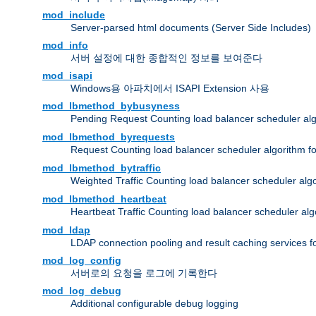
mod_include
Server-parsed html documents (Server Side Includes)
mod_info
서버 설정에 대한 종합적인 정보를 보여준다
mod_isapi
Windows용 아파치에서 ISAPI Extension 사용
mod_lbmethod_bybusyness
Pending Request Counting load balancer scheduler alg
mod_lbmethod_byrequests
Request Counting load balancer scheduler algorithm f
mod_lbmethod_bytraffic
Weighted Traffic Counting load balancer scheduler alg
mod_lbmethod_heartbeat
Heartbeat Traffic Counting load balancer scheduler alg
mod_ldap
LDAP connection pooling and result caching services 
mod_log_config
서버로의 요청을 로그에 기록한다
mod_log_debug
Additional configurable debug logging