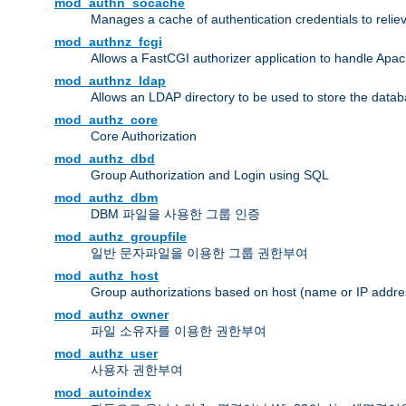
mod_authn_socache
Manages a cache of authentication credentials to reli
mod_authnz_fcgi
Allows a FastCGI authorizer application to handle Apac
mod_authnz_ldap
Allows an LDAP directory to be used to store the datab
mod_authz_core
Core Authorization
mod_authz_dbd
Group Authorization and Login using SQL
mod_authz_dbm
DBM 파일을 사용한 그룹 인증
mod_authz_groupfile
일반 문자파일을 이용한 그룹 권한부여
mod_authz_host
Group authorizations based on host (name or IP addre
mod_authz_owner
파일 소유자를 이용한 권한부여
mod_authz_user
사용자 권한부여
mod_autoindex