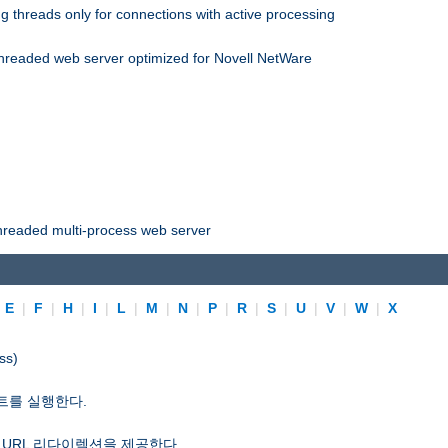
 threads only for connections with active processing
threaded web server optimized for Novell NetWare
threaded multi-process web server
|
E
|
F
|
H
|
I
|
L
|
M
|
N
|
P
|
R
|
S
|
U
|
V
|
W
|
X
ss)
트를 실행한다.
 URL 리다이렉션을 제공한다