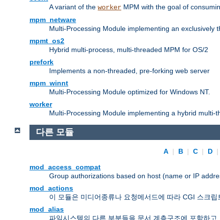
A variant of the
MPM with the goal of consuming
worker
mpm_netware
Multi-Processing Module implementing an exclusively 
mpmt_os2
Hybrid multi-process, multi-threaded MPM for OS/2
prefork
Implements a non-threaded, pre-forking web server
mpm_winnt
Multi-Processing Module optimized for Windows NT.
worker
Multi-Processing Module implementing a hybrid multi-
다른 모듈
A
|
B
|
C
|
D
mod_access_compat
Group authorizations based on host (name or IP addre
mod_actions
이 모듈은 미디어종류나 요청메서드에 따라 CGI 스크립
mod_alias
파일시스템의 다른 부분들을 문서 계층구조에 포함하고,