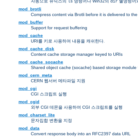
자동으로 유닉스의
명령어나 Win32의
쉘명령어와
ls
dir
mod_brotli
Compress content via Brotli before it is delivered to the 
mod_buffer
Support for request buffering
mod_cache
URI를 키로 사용하여 내용을 캐쉬한다.
mod_cache_disk
Content cache storage manager keyed to URIs
mod_cache_socache
Shared object cache (socache) based storage module fo
mod_cern_meta
CERN 웹서버 메타파일 지원
mod_cgi
CGI 스크립트 실행
mod_cgid
외부 CGI 데몬을 사용하여 CGI 스크립트를 실행
mod_charset_lite
문자집합 변환을 지정
mod_data
Convert response body into an RFC2397 data URL