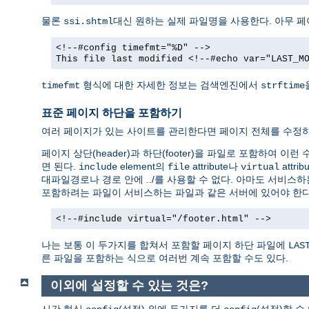
물론
대신 원하는 실제 파일명을 사용한다. 아무 
ssi.shtml
<!--#config timefmt="%D" -->
This file last modified <!--#echo var="LAST_M
형식에 대한 자세한 정보는 검색엔진에서
timefmt
strftime
표준 페이지 하단을 포함하기
여러 페이지가 있는 사이트를 관리한다면 페이지 전체를 수정하
페이지 상단(header)과 하단(footer)을 파일로 포함하여 이
면 된다.
element의
attribute나
attr
include
file
virtual
대파일경로나 경로 안에 ../를 사용할 수 없다. 아마도 서비스하
포함하려는 파일이 서비스하는 파일과 같은 서버에 있어야 한다
<!--#include virtual="/footer.html" -->
나는 보통 이 두가지를 합쳐서 포함할 페이지 하단 파일에
LAS
른 파일을 포함하는 식으로 여러번 계속 포함할 수도 있다.
이외에 설정할 수 있는 것은?
시간 형식
(설정) 외에 두가지를 더
(설정)할 수