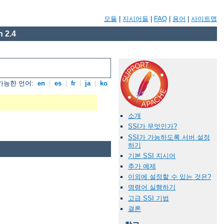
모듈
|
지시어들
|
FAQ
|
용어
|
사이트맵
 2.4
가능한 언어:
en
|
es
|
fr
|
ja
|
ko
소개
SSI가 무엇인가?
SSI가 가능하도록 서버 설정
하기
기본 SSI 지시어
추가 예제
이외에 설정할 수 있는 것은?
명령어 실행하기
고급 SSI 기법
결론