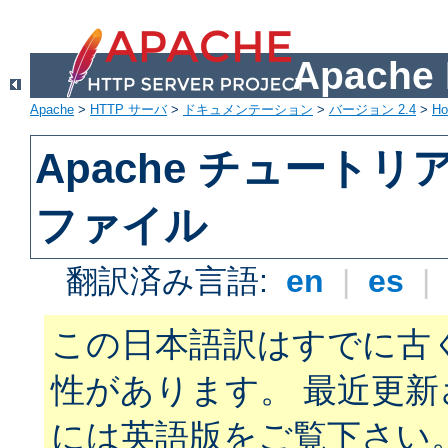
Apach
Apache
>
HTTP サーバ
>
ドキュメンテーション
>
バージョン 2.4
>
H
Apache チュートリアル:
ファイル
翻訳済み言語:
en
|
es
|
この日本語訳はすでに古
性があります。 最近更
には英語版をご覧下さい