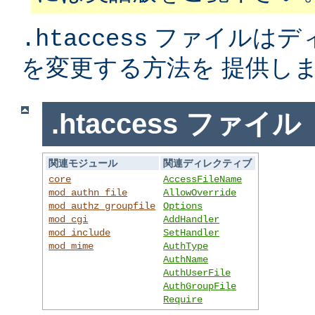
ファイルはデ
.htaccess
を変更する方法を 提供し
.htaccess ファイル
関連モジュール
関連ディレクティブ
core
AccessFileName
mod_authn_file
AllowOverride
mod_authz_groupfile
Options
mod_cgi
AddHandler
mod_include
SetHandler
mod_mime
AuthType
AuthName
AuthUserFile
AuthGroupFile
Require