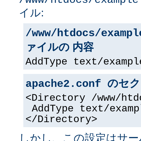
/www/htdocs/example
イル:
/www/htdocs/exampl
ァイルの 内容
AddType text/exampl
apache2.conf の
<Directory /www/htd
AddType text/examp
</Directory>
しかし、この設定はサー