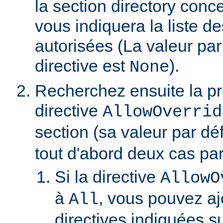
la section directory conc
vous indiquera la liste de
autorisées (La valeur par
directive est
).
None
Recherchez ensuite la p
directive
AllowOverrid
section (sa valeur par dé
tout d'abord deux cas part
Si la directive
AllowO
à
, vous pouvez aj
All
directives indiquées su