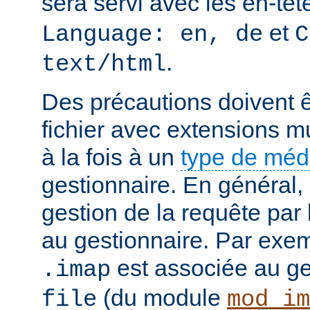
sera servi avec les en-tê
et
Language: en, de
C
.
text/html
Des précautions doivent ê
fichier avec extensions mu
à la fois à un
type de mé
gestionnaire. En général, 
gestion de la requête par
au gestionnaire. Par exemp
est associée au g
.imap
(du module
file
mod_im