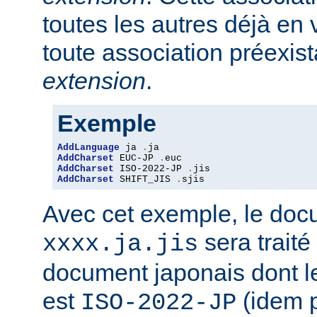
toutes les autres déjà en 
toute association préexis
extension
.
Exemple
AddLanguage
 ja 
.
AddCharset
 EUC-JP 
.
AddCharset
 ISO-2022-JP 
.
AddCharset
 SHIFT_JIS 
.
sjis
Avec cet exemple, le do
sera traité
xxxx.ja.jis
document japonais dont le
est
(idem 
ISO-2022-JP