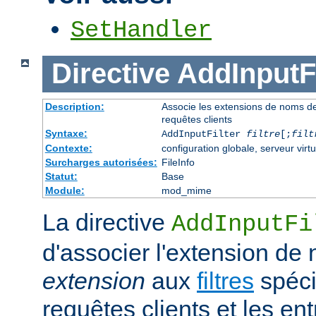
SetHandler
Directive
AddInputFi
Description:
Associe les extensions de noms de fi
requêtes clients
Syntaxe:
AddInputFilter
filtre
[;
filt
Contexte:
configuration globale, serveur virtu
Surcharges autorisées:
FileInfo
Statut:
Base
Module:
mod_mime
La directive
AddInputFi
d'associer l'extension de 
extension
aux
filtres
spécif
requêtes clients et les e