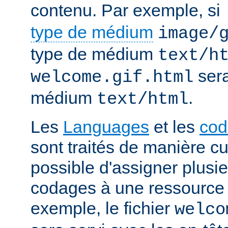
contenu. Par exemple, si
type de médium
image/
type de médium
text/h
sera
welcome.gif.html
médium
.
text/html
Les
Languages
et les
cod
sont traités de manière cum
possible d'assigner plusi
codages à une ressource p
exemple, le fichier
welco