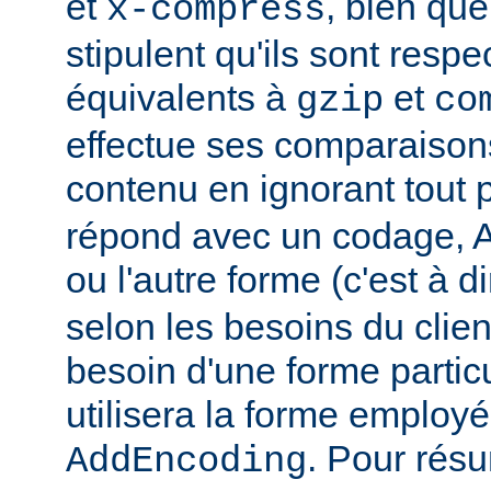
et
, bien que
x-compress
stipulent qu'ils sont resp
équivalents à
et
gzip
co
effectue ses comparaiso
contenu en ignorant tout 
répond avec un codage, Ap
ou l'autre forme (c'est à d
selon les besoins du client
besoin d'une forme partic
utilisera la forme employé
. Pour rés
AddEncoding