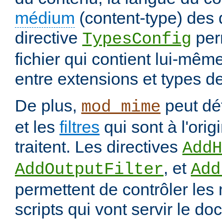
médium
(content-type) des
directive
per
TypesConfig
fichier qui contient lui-mêm
entre extensions et types d
De plus,
peut déf
mod_mime
et les
filtres
qui sont à l'orig
traitent. Les directives
AddH
, et
AddOutputFilter
Add
permettent de contrôler les
scripts qui vont servir le do