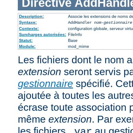
Directive
AddHandl
Description:
Associe les extensions de noms de
Syntaxe:
AddHandler
nom-gestionnaire
Contexte:
configuration globale, serveur virtu
Surcharges autorisées:
FileInfo
Statut:
Base
Module:
mod_mime
Les fichiers dont le nom 
extension
seront servis p
gestionnaire
spécifié. Cet
ajoutée à toutes les autre
écrase toute association 
même
extension
. Par exe
les fichiers
au gesti
.var