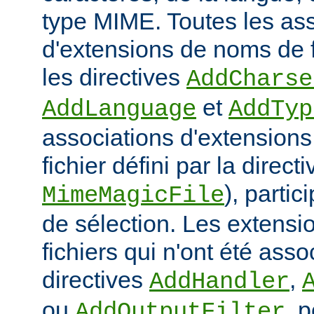
type MIME. Toutes les as
d'extensions de noms de f
les directives
AddCharse
et
AddLanguage
AddTyp
associations d'extensions 
fichier défini par la directi
), parti
MimeMagicFile
de sélection. Les extens
fichiers qui n'ont été ass
directives
,
AddHandler
ou
, 
AddOutputFilter