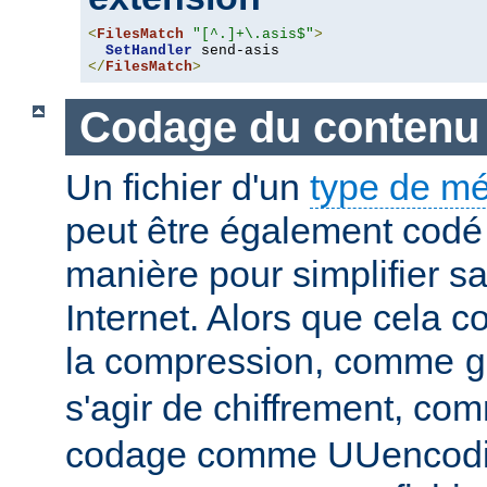
<
FilesMatch
"[^.]+\.asis$"
>
SetHandler
</
FilesMatch
>
Codage du contenu
Un fichier d'un
type de m
peut être également codé 
manière pour simplifier s
Internet. Alors que cela 
la compression, comme
g
s'agir de chiffrement, c
codage comme UUencodin