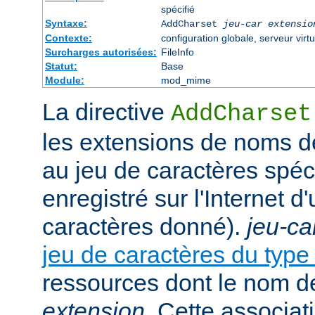
spécifié
Syntaxe:
AddCharset
jeu-car
extensio
Contexte:
configuration globale, serveur virtu
Surcharges autorisées:
FileInfo
Statut:
Base
Module:
mod_mime
La directive
AddCharset
les extensions de noms de
au jeu de caractères spéc
enregistré sur l'Internet 
caractères donné).
jeu-ca
jeu de caractères du typ
ressources dont le nom de
extension
. Cette associat