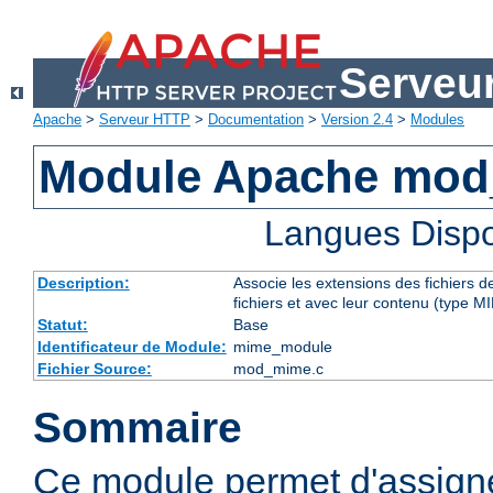
Serveu
Apache
>
Serveur HTTP
>
Documentation
>
Version 2.4
>
Modules
Module Apache mo
Langues Dispo
Description:
Associe les extensions des fichiers 
fichiers et avec leur contenu (type M
Statut:
Base
Identificateur de Module:
mime_module
Fichier Source:
mod_mime.c
Sommaire
Ce module permet d'assig