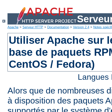
Serveu
Apache
>
Serveur HTTP
>
Documentation
>
Version 2.4
>
Notes spécif
Utiliser Apache sur 
base de paquets RPM
CentOS / Fedora)
Langues 
Alors que de nombreuses di
à disposition des paquets 
supportés par le système d'