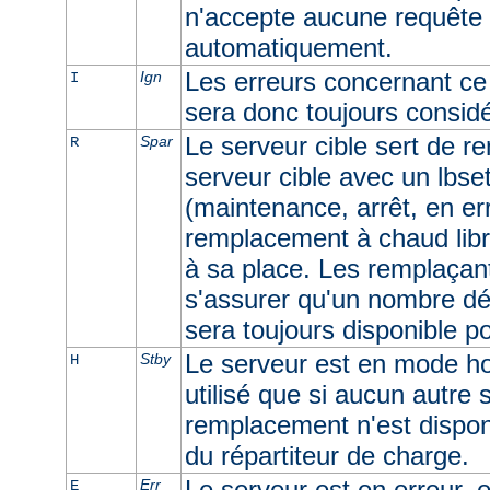
n'accepte aucune requête e
automatiquement.
Les erreurs concernant ce 
Ign
I
sera donc toujours consid
Le serveur cible sert de r
Spar
R
serveur cible avec un lbset
(maintenance, arrêt, en err
remplacement à chaud libr
à sa place. Les remplaçan
s'assurer qu'un nombre dé
sera toujours disponible p
Le serveur est en mode ho
Stby
H
utilisé que si aucun autre
remplacement n'est dispon
du répartiteur de charge.
Le serveur est en erreur, e
Err
E