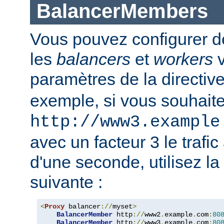
BalancerMembers
Vous pouvez configurer d
les
balancers
et
workers
v
paramètres de la directiv
exemple, si vous souhait
http://www3.example
avec un facteur 3 le trafi
d'une seconde, utilisez la
suivante :
<
Proxy
 balancer
://
myset
>
BalancerMember
 http
://
www2
.
example
.
com
:
80
BalancerMember
 http
://
www3
.
example
.
com
:
80