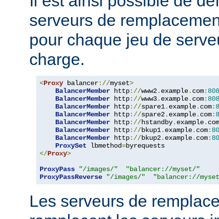
Il est ainsi possible de dé
serveurs de remplacemen
pour chaque jeu de serveu
charge.
<
Proxy
 balancer
://
myset
>
BalancerMember
 http
://
www2
.
example
.
com
:
80
BalancerMember
 http
://
www3
.
example
.
com
:
80
BalancerMember
 http
://
spare1
.
example
.
com
:
BalancerMember
 http
://
spare2
.
example
.
com
:
BalancerMember
 http
://
hstandby
.
example
.
co
BalancerMember
 http
://
bkup1
.
example
.
com
:
8
BalancerMember
 http
://
bkup2
.
example
.
com
:
8
ProxySet
 lbmethod
=
</
Proxy
>
ProxyPass
"/images/"
"balancer://myset/"
ProxyPassReverse
"/images/"
"balancer://myse
Les serveurs de remplac