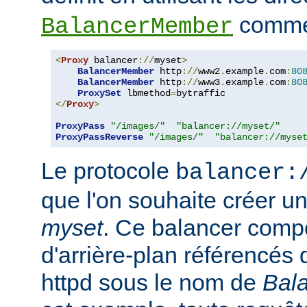
comme 
BalancerMember
<
Proxy
 balancer
://
myset
>
BalancerMember
 http
://
www2
.
example
.
com
:
80
BalancerMember
 http
://
www3
.
example
.
com
:
80
ProxySet
 lbmethod
=
</
Proxy
>
ProxyPass
"/images/"
"balancer://myset/"
ProxyPassReverse
"/images/"
"balancer://myse
Le protocole
balancer:
que l'on souhaite créer 
myset
. Ce balancer comp
d'arrière-plan référencés 
httpd sous le nom de
Bal