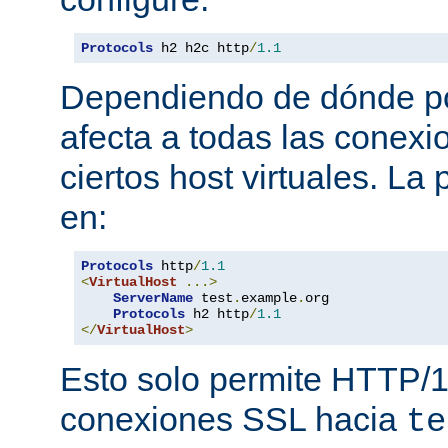
Protocols
 h2 h2c http
/
1.1
Dependiendo de dónde pon
afecta a todas las conexi
ciertos host virtuales. L
en:
Protocols
 http
/
1.1
<
VirtualHost
...>
ServerName
 test
.
example
.
org

Protocols
 h2 http
/
1.1
</
VirtualHost
>
Esto solo permite HTTP/1
conexiones SSL hacia
te