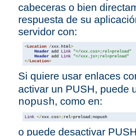
cabeceras o bien directa
respuesta de su aplicació
servidor con:
<
Location
/
xxx
.
html
>
Header
 add 
Link
"</xxx.css>;rel=preload"
Header
 add 
Link
"</xxx.js>;rel=preload"
</
Location
>
Si quiere usar enlaces c
activar un PUSH, puede u
, como en:
nopush
Link
</
xxx
.
css
>;
rel
=
preload
;
nopush
o puede desactivar PUSH 