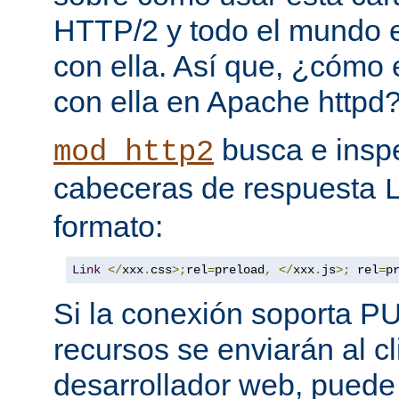
HTTP/2 y todo el mundo 
con ella. Así que, ¿cómo
con ella en Apache httpd
busca e insp
mod_http2
cabeceras de respuesta
formato:
Link
</
xxx
.
css
>;
rel
=
preload
,
</
xxx
.
js
>;
 rel
=
p
Si la conexión soporta P
recursos se enviarán al c
desarrollador web, puede 