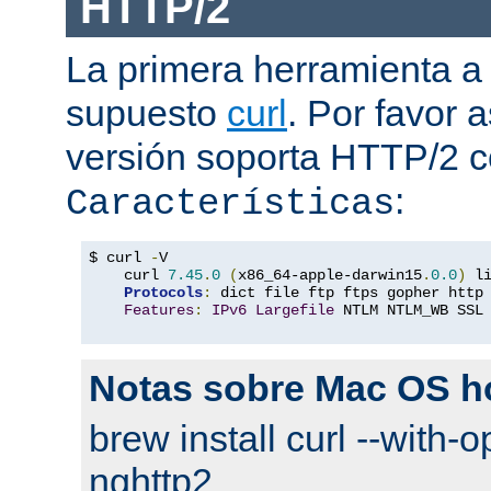
HTTP/2
La primera herramienta a
supuesto
curl
. Por favor
versión soporta HTTP/2 
:
Características
$ curl 
-
V

    curl 
7.45
.
0
(
x86_64-apple-darwin15
.
0.0
)
 l
Protocols
:
 dict file ftp ftps gopher http
Features
:
IPv6
Largefile
 NTLM NTLM_WB SSL
Notas sobre Mac OS 
brew install curl --with-o
nghttp2