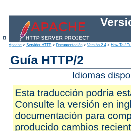
Versi
Apache
>
Servidor HTTP
>
Documentación
>
Versión 2.4
>
How-To / Tu
Guía HTTP/2
Idiomas dispo
Esta traducción podría est
Consulte la versión en ing
documentación para compr
producido cambios recien