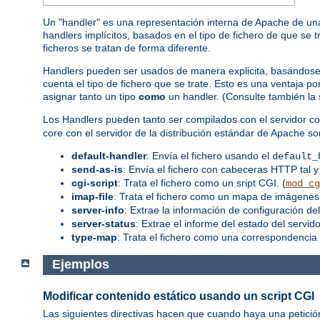
Un "handler" es una representación interna de Apache de una
handlers implícitos, basados en el tipo de fichero de que se 
ficheros se tratan de forma diferente.
Handlers pueden ser usados de manera explicita, basándose en
cuenta el tipo de fichero que se trate. Esto es una ventaja 
asignar tanto un tipo
como
un handler. (Consulte también la
Los Handlers pueden tanto ser compilados con el servidor co
core con el servidor de la distribución estándar de Apache so
default-handler
: Envía el fichero usando el
default_
send-as-is
: Envía el fichero con cabeceras HTTP tal y
cgi-script
: Trata el fichero como un sript CGI. (
mod_cg
imap-file
: Trata el fichero como un mapa de imágenes.
server-info
: Extrae la información de configuración del
server-status
: Extrae el informe del estado del servidor
type-map
: Trata el fichero como una correspondencia 
Ejemplos
Modificar contenido estático usando un script CGI
Las siguientes directivas hacen que cuando haya una petició