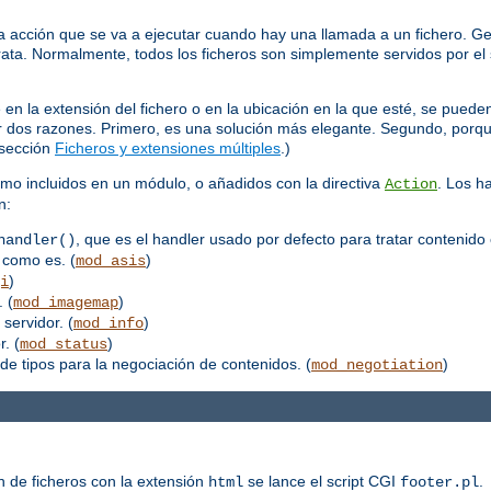
 acción que se va a ejecutar cuando hay una llamada a un fichero. Ge
trata. Normalmente, todos los ficheros son simplemente servidos por el 
 la extensión del fichero o en la ubicación en la que esté, se pueden
por dos razones. Primero, es una solución más elegante. Segundo, porq
 sección
Ficheros y extensiones múltiples
.)
mo incluidos en un módulo, o añadidos con la directiva
. Los h
Action
n:
, que es el handler usado por defecto para tratar contenido 
handler()
 como es. (
)
mod_asis
)
i
 (
)
mod_imagemap
 servidor. (
)
mod_info
. (
)
mod_status
de tipos para la negociación de contenidos. (
)
mod_negotiation
n de ficheros con la extensión
se lance el script CGI
.
html
footer.pl