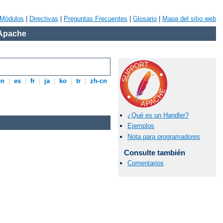
Módulos
|
Directivas
|
Preguntas Frecuentes
|
Glosario
|
Mapa del sitio web
 Apache
en
|
es
|
fr
|
ja
|
ko
|
tr
|
zh-cn
¿Qué es un Handler?
Ejemplos
Nota para programadores
Consulte también
Comentarios